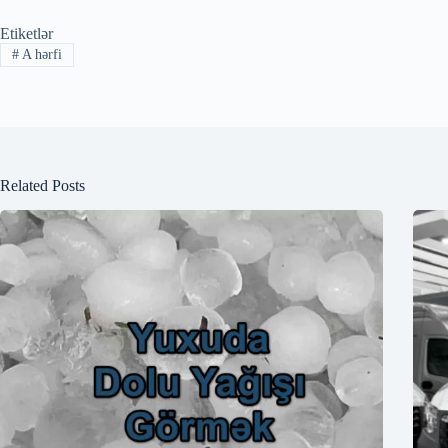
Etiketlər
#
A hərfi
Related Posts