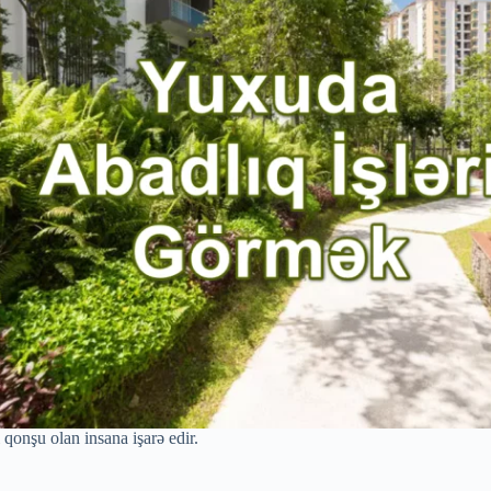
 qonşu olan insana işarə edir.