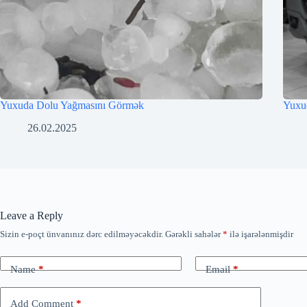
Yuxuda Dolu Yağmasını Görmək
Yuxu
26.02.2025
Leave a Reply
Sizin e-poçt ünvanınız dərc edilməyəcəkdir.
Gərəkli sahələr
*
ilə işarələnmişdir
Name
*
Email
*
Add Comment
*