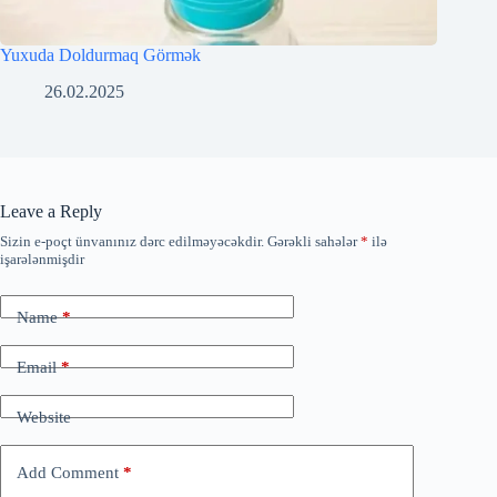
Yuxuda Doldurmaq Görmək
26.02.2025
Leave a Reply
Sizin e-poçt ünvanınız dərc edilməyəcəkdir.
Gərəkli sahələr
*
ilə
işarələnmişdir
Name
*
Email
*
Website
Add Comment
*