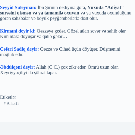
Seyyid Süleyman:
İbn Şirinin dediyinə görə,
Yuxuda “Adiyat”
surəsini qismən və ya tamamilə oxuyan
və ya yuxuda oxunduğunu
görən səhabələr və böyük peyğəmbərlərlə dost olur.
Kirmani deyir ki:
Qəzzəyə gedər. Gözəl atları sevər və sahib olar.
Kiminləsə döyüşər və qalib gələr…
Cəfəri Sadiq deyir:
Qəzzə və Cihad üçün döyüşər. Düşmənini
məğlub edir.
Əbdülqəni deyir:
Allah (C.C.) çox zikr edər. Ömrü uzun olar.
Xeyriyyəçiliyi ilə şöhrət tapar.
Etiketlər
#
A hərfi