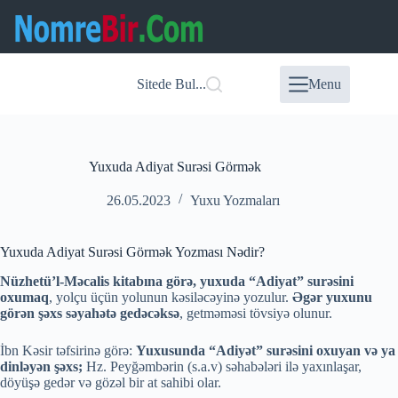
Skip
to
content
Sitede Bul...
Menu
Yuxuda Adiyat Surəsi Görmək
26.05.2023
Yuxu Yozmaları
Yuxuda Adiyat Surəsi Görmək Yozması Nədir?
Nüzhetü’l-Məcalis kitabına görə, yuxuda “Adiyat” surəsini
oxumaq
, yolçu üçün yolunun kəsiləcəyinə yozulur.
Əgər yuxunu
görən şəxs səyahətə gedəcəksə
, getməməsi tövsiyə olunur.
İbn Kəsir təfsirinə görə:
Yuxusunda “Adiyət” surəsini oxuyan və ya
dinləyən şəxs;
Hz. Peyğəmbərin (s.a.v) səhabələri ilə yaxınlaşar,
döyüşə gedər və gözəl bir at sahibi olar.