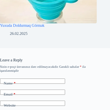
Yuxuda Doldurmaq Görmək
26.02.2025
Leave a Reply
Sizin e-poçt ünvanınız dərc edilməyəcəkdir.
Gərəkli sahələr
*
ilə
işarələnmişdir
Name
*
Email
*
Website