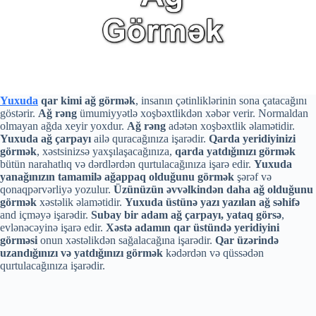
Yuxuda
qar kimi ağ görmək
, insanın çətinliklərinin sona çatacağını
göstərir.
Ağ rəng
ümumiyyətlə xoşbəxtlikdən xəbər verir. Normaldan
olmayan ağda xeyir yoxdur.
Ağ rəng
adətən xoşbəxtlik əlamətidir.
Yuxuda ağ çarpayı
ailə quracağınıza işarədir.
Qarda yeridiyinizi
görmək
, xəstsinizsə yaxşılaşacağınıza,
qarda yatdığınızı görmək
bütün narahatlıq və dərdlərdən qurtulacağınıza işarə edir.
Yuxuda
yanağınızın tamamilə ağappaq olduğunu görmək
şərəf və
qonaqpərvərliyə yozulur.
Üzünüzün əvvəlkindən daha ağ olduğunu
görmək
xəstəlik əlamətidir.
Yuxuda üstünə yazı yazılan ağ səhifə
and içməyə işarədir.
Subay bir adam ağ çarpayı, yataq görsə
,
evlənəcəyinə işarə edir.
Xəstə adamın qar üstündə yeridiyini
görməsi
onun xəstəlikdən sağalacağına işarədir.
Qar üzərində
uzandığınızı və yatdığınızı görmək
kədərdən və qüssədən
qurtulacağınıza işarədir.