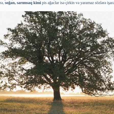
rə,
soğan, sarımsaq kimi
pis ağaclar isə çirkin və yaramaz sözlərə işarə