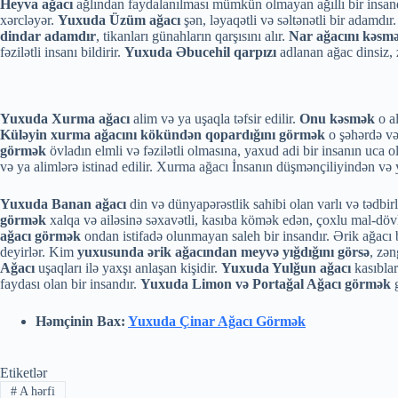
Heyva ağacı
ağlından faydalanılması mümkün olmayan ağıllı bir insandır
xərcləyər.
Yuxuda Üzüm ağacı
şən, ləyaqətli və səltənətli bir adamdır
dindar
adamdır
, tikanları günahların qarşısını alır.
Nar ağacını kəsm
fəzilətli insanı bildirir.
Yuxuda Əbucehil qarpızı
adlanan ağac dinsiz, z
Yuxuda Xurma ağacı
alim və ya uşaqla təfsir edilir.
Onu kəsmək
o a
Küləyin xurma ağacını kökündən qopardığını görmək
o şəhərdə vəb
görmək
övladın elmli və fəzilətli olmasına, yaxud adi bir insanın uca o
və ya alimlərə istinad edilir. Xurma ağacı İnsanın düşmənçiliyindən və y
Yuxuda Banan ağacı
din və dünyapərəstlik sahibi olan varlı və tədbirl
görmək
xalqa və ailəsinə səxavətli, kasıba kömək edən, çoxlu mal-dövlə
ağacı
görmək
ondan istifadə olunmayan saleh bir insandır. Ərik ağacı b
deyirlər. Kim
yuxusunda ərik ağacından meyvə yığdığını görsə
, zən
Ağacı
uşaqları ilə yaxşı anlaşan kişidir.
Yuxuda Yulğun ağacı
kasıblar
faydası olan bir insandır.
Yuxuda Limon və Portağal Ağacı görmək
g
Həmçinin Bax:
Yuxuda Çinar Ağacı Görmək
Etiketlər
#
A hərfi