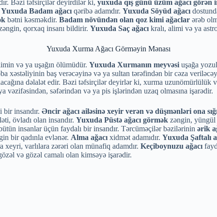
. Bəzi təfsirçilər deyirdilər ki,
yuxuda qış günü üzüm ağacı görən 
.
Yuxuda Badam ağacı
qəribə adamdır.
Yuxuda Söyüd ağacı
dostunda
ək
bətni kəsməkdir.
Badam növündən olan qoz kimi ağaclar
ərəb olm
əngin, qorxaq insanı bildirir.
Yuxuda Saç ağacı
kralı, alimi və ya astro
Yuxuda Xurma Ağacı Görməyin Mənası
limin və ya uşağın ölümüdür.
Yuxuda Xurmanın meyvəsi
uşağa yozul
a xəstəliyinin baş verəcəyinə və ya sultan tərəfindən bir cəza veriləcəy
lacağına dəlalət edir. Bəzi təfsirçilər deyirlər ki, xurma uzunömürlülük v
a vəzifəsindən, səfərindən və ya pis işlərindən uzaq olmasına işarədir.
i bir insandır.
Əncir ağacı ailəsinə xeyir verən və düşmənləri ona sığ
ti, övladı olan insandır.
Yuxuda Püstə ağacı görmək
zəngin, yüngül r
ütün insanlar üçün faydalı bir insandır. Tərcüməçilər bəzilərinin
ərik a
gin bir qadınla evlənər.
Alma ağacı
xidmət adamıdır.
Yuxuda Şaftalı a
a xeyri, varlılara zərəri olan münafiq adamdır.
Keçiboynuzu ağacı
fayd
özəl və gözəl camalı olan kimsəyə işarədir.