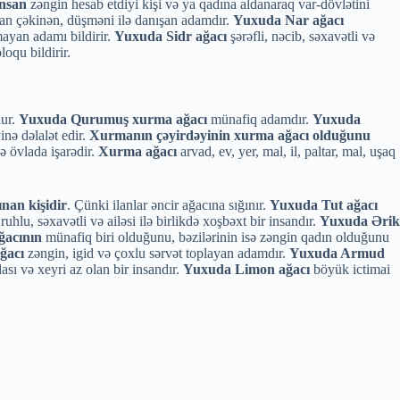
insan
zəngin hesab etdiyi kişi və ya qadına aldanaraq var-dövlətini
n çəkinən, düşməni ilə danışan adamdır.
Yuxuda Nar ağacı
ayan adamı bildirir.
Yuxuda Sidr ağacı
şərəfli, nəcib, səxavətli və
loqu bildirir.
ur.
Yuxuda Qurumuş xurma ağacı
münafiq adamdır.
Yuxuda
inə dəlalət edir.
Xurmanın çəyirdəyinin xurma ağacı olduğunu
ə övlada işarədir.
Xurma ağacı
arvad, ev, yer, mal, il, paltar, mal, uşaq
ınan kişidir
. Çünki ilanlar əncir ağacına sığınır.
Yuxuda Tut ağacı
uhlu, səxavətli və ailəsi ilə birlikdə xoşbəxt bir insandır.
Yuxuda Ərik
ğacının
münafiq biri olduğunu, bəzilərinin isə zəngin qadın olduğunu
ğacı
zəngin, igid və çoxlu sərvət toplayan adamdır.
Yuxuda Armud
ası və xeyri az olan bir insandır.
Yuxuda Limon ağacı
böyük ictimai