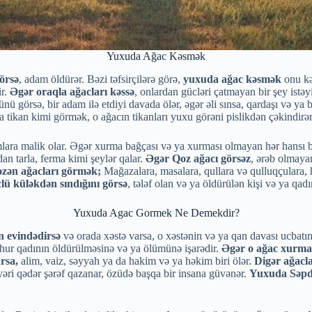
Yuxuda Ağac Kəsmək
örsə
, adam öldürər. Bəzi təfsirçilərə görə,
yuxuda ağac kəsmək
onu kəs
ir.
Əgər oraqla ağacları kəssə
, onlardan gücləri çatmayan bir şey istəy
görsə, bir adam ilə etdiyi davada ölər, əgər əli sınsa, qardaşı və ya ba
 tikan kimi görmək, o ağacın tikanları yuxu görəni pislikdən çəkindirər
ra malik olar. Əgər xurma bağçası və ya xurması olmayan hər hansı bir 
an tarla, ferma kimi şeylər qalar.
Əgər Qoz ağacı görsəz
, ərəb olmayan
zən ağacları görmək;
Mağazalara, masalara, qullara və qulluqçulara, h
clü küləkdən sındığını görsə
, tələf olan və ya öldürülən kişi və ya qadı
Yuxuda Agac Gormek Ne Demekdir?
n evindədirsə
və orada xəstə varsa, o xəstənin və ya qan davası ucbatın
hur qadının öldürülməsinə və ya ölümünə işarədir.
Əgər o ağac xurma 
rsa,
alim, vaiz, səyyah ya da hakim və ya həkim biri ölər.
Digər ağacl
əri qədər şərəf qazanar, özüdə başqa bir insana güvənər.
Yuxuda Səpd