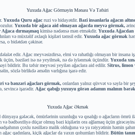
Yuxuda Ağac Görməyin Mənası Və Təfsiri
r.
Yuxuda Quru ağac
ruzi və hidayətdir.
Bəzi insanlarla ağacın altı
yozulur.
Yuxuda bir ağaca aid olmayan ağacda meyvə görmək,
ərin
r Ağaca dırmaşmaq
kimisə nədənsə mən etməkdir.
Yuxuda Ağacdan
ları və müxtəlif əxlaqlı kişiləri təmsil edir.
Yuxuda ağac görmək
həm
rsa, o bidətdən çəkinər.
alət edir. Ağac meyvəsizdirsə, elmi və rahatlığı olmayan bir insana işar
üçün, bəziləri isə nə yeyilmək, nə də iylənmək üçündür.
Yuxuda xına
yi bildirir. Bu təfsir meyvəsi yeyilən ağaclara aid edilir.
Sitrus, limon
lin, sözlə birlikdə əməlin varlığına işarə edir.
ri və bənzəri ağacları görmək,
onlardan yalnız qüvvət və səylə bir şey
, sevincə işarədir.
Ağac qabığı yuxuyu görən adamın malının bərək
Yuxuda Ağac Əkmək
d dünyaya gələcək, ömürlərinin uzunluğu və qısalığı o ağacların ömrü i
qəm və bədbəxtliyə düçar olmuş bəzi kişilərin ora ağlamaq üçün girəcəyinə
padşahının çoxlu nəsillərə malik olduğuna və ya rəiyyətinin həmin şahın
 ağac qadınlara, kiçik ağaclar da yaxın qohumları bildirir.
Bütün tanı