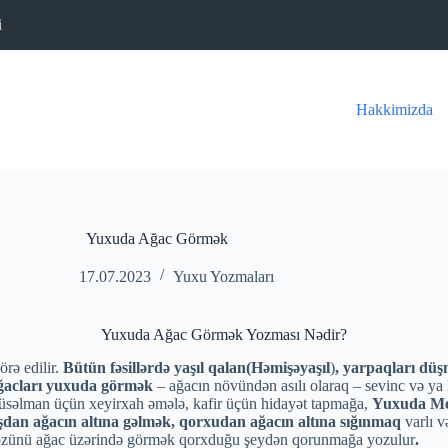
i
Hakkimizda
Yuxuda Ağac Görmək
17.07.2023
Yuxu Yozmaları
Yuxuda Ağac Görmək Yozması Nədir?
örə edilir.
Bütün fəsillərdə yaşıl qalan(Həmişəyaşıl
)
, yarpaqları dü
ağacları yuxuda görmək
– ağacın növündən asılı olaraq – sevinc və ya 
səlman üçün xeyirxah əmələ, kafir üçün hidayət tapmağa,
Yuxuda Me
şdan ağacın altına gəlmək, qorxudan ağacın altına sığınmaq
varlı v
 özünü ağac üzərində görmək qorxduğu şeydən qorunmağa yozulur
.