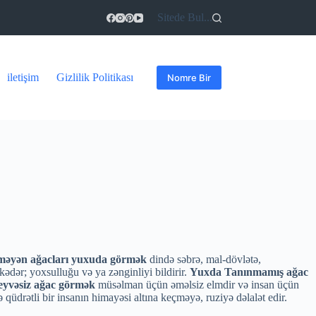
Sitede Bul...
iletişim
Gizlilik Politikası
Nomre Bir
şməyən ağacları yuxuda görmək
dində səbrə, mal-dövlətə,
kədər; yoxsulluğu və ya zənginliyi bildirir.
Yuxda Tanınmamış ağac
yvəsiz ağac görmək
müsəlman üçün əməlsiz elmdir və insan üçün
ə qüdrətli bir insanın himayəsi altına keçməyə, ruziyə dəlalət edir.