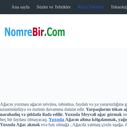
Skip
Ana sayfa
Sözler ve Tebrikler
Rüya Tabirleri
Teknoloj
to
content
Ağacın yozması ağacın növünə, təbiətinə, faydalı və ya yararsızlığına g
uzunömürlüyə və ruzinin davamına dəlalət edir.
Yarpaqlarını tökən 
narahatlıq və şiddətlə ifadə edilir.
Yuxuda Meyvəli ağac görmək
mü
heç bir faydası olmayacaq.
Yuxuda
Ağacın altına kölgələnmək, yağı
Yuxuda Ağac əkmək
evə bəy olmağa , Ağacda yatmaq çoxlu uşağa,