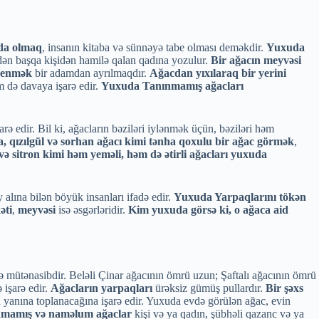
nda olmaq
, insanın kitaba və sünnəyə tabe olması deməkdir.
Yuxuda
dən başqa kişidən hamilə qalan qadına yozulur.
Bir ağacın meyvəsi
 enmək
bir adamdan ayrılmaqdır.
Ağacdan yıxılaraq bir yerini
 də davaya işarə edir.
Yuxuda Tanınmamış ağacları
ə edir. Bil ki, ağacların bəziləri iylənmək üçün, bəziləri həm
, qızılgül və sorhan ağacı kimi tənha qoxulu bir ağac görmək
,
 və sitron kimi həm yeməli, həm də ətirli ağacları yuxuda
 alına bilən böyük insanları ifadə edir.
Yuxuda Yarpaqlarını tökən
əti
,
meyvəsi
isə əsgərləridir.
Kim yuxuda görsə ki, o ağaca aid
lə mütənasibdir. Beləli Çinar ağacının ömrü uzun; Şaftalı ağacının ömrü
 işarə edir.
Ağacların yarpaqları
ürəksiz gümüş pullardır.
Bir şəxs
 yanına toplanacağına işarə edir. Yuxuda evdə görülən ağac, evin
nmamış və naməlum ağaclar
kişi və ya qadın, şübhəli qazanc və ya