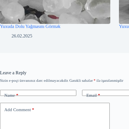
Yuxuda Dolu Yağmasını Görmək
Yuxu
26.02.2025
Leave a Reply
Sizin e-poçt ünvanınız dərc edilməyəcəkdir.
Gərəkli sahələr
*
ilə işarələnmişdir
Name
*
Email
*
Add Comment
*