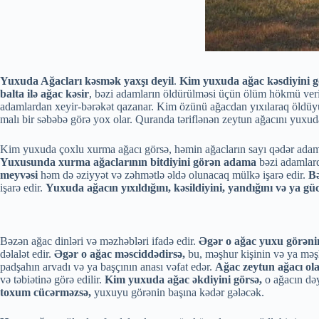
Yuxuda Ağacları kəsmək yaxşı deyil
.
Kim yuxuda ağac kəsdiyini g
balta ilə ağac kəsir
, bəzi adamların öldürülməsi üçün ölüm hökmü ver
adamlardan xeyir-bərəkət qazanar. Kim özünü ağacdan yıxılaraq öldüyünü 
malı bir səbəbə görə yox olar. Quranda təriflənən zeytun ağacını yuxuda
Kim yuxuda çoxlu xurma ağacı görsə, həmin ağacların sayı qədər adamla
Yuxusunda xurma ağaclarının bitdiyini görən adama
bəzi adamlard
meyvəsi
həm də əziyyət və zəhmətlə əldə olunacaq mülkə işarə edir.
Bə
işarə edir.
Yuxuda ağacın yıxıldığını, kəsildiyini, yandığını və ya gü
Bəzən ağac dinləri və məzhəbləri ifadə edir.
Əgər o ağac yuxu görəni
dəlalət edir.
Əgər o ağac məsciddədirsə,
bu, məşhur kişinin və ya məş
padşahın arvadı və ya başçının anası vəfat edər.
Ağac zeytun ağacı ola
və təbiətinə görə edilir.
Kim yuxuda ağac əkdiyini görsə,
o ağacın dəy
toxum cücərməzsə,
yuxuyu görənin başına kədər gələcək.