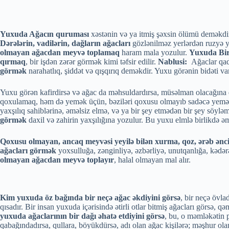
Yuxuda Ağacın quruması
xəstənin və ya itmiş şəxsin ölümü deməkdi
Dərələrin, vadilərin, dağların ağacları
gözlənilməz yerlərdən ruzyə 
olmayan ağacdan meyvə toplamaq
haram mala yozulur.
Yuxuda Bi
qırmaq
, bir işdən zərər görmək kimi təfsir edilir.
Nablusi:
Ağaclar qadın
görmək
narahatlıq, şiddət və qışqırıq deməkdir. Yuxu görənin bidəti va
Yuxu görən kafirdirsə və ağac da məhsuldardırsa, müsəlman olacağına dəl
qoxulamaq, həm də yemək üçün, bəziləri qoxusu olmayıb sadəcə yemək 
yaxşılıq sahiblərinə, əməlsiz elmə, və ya bir şey etmədən bir şey söyləmə
görmək
daxil və zahirin yaxşılığına yozulur. Bu yuxu elmlə birlikdə əmə
Qoxusu olmayan, ancaq meyvəsi yeyilə bilən xurma, qoz, ərəb ənci
ağacları görmək
yoxsulluğa, zənginliyə, əzbərliyə, unutqanlığa, kədərə
olmayan ağacdan meyvə toplayır
, halal olmayan mal alır.
Kim yuxuda öz bağında bir neçə ağac əkdiyini görsə
, bir neçə övla
qısadır. Bir insan yuxuda içərisində ətirli otlar bitmiş ağacları görsə, 
yuxuda ağaclarının bir dağı əhatə etdiyini görsə
, bu, o məmləkətin 
qabağındadırsa, qullara, böyükdürsə, adı olan ağac kişilərə; məşhur olan