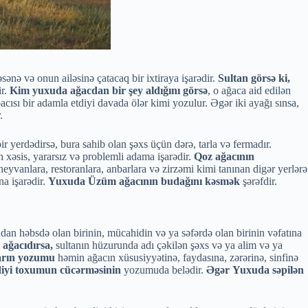
ənə və onun ailəsinə çatacaq bir ixtiraya işarədir.
Sultan görsə ki,
ir.
Kim yuxuda ağacdan bir şey aldığını görsə
, o ağaca aid edilən
cısı bir adamla etdiyi davada ölər kimi yozulur. Əgər iki ayağı sınsa,
.
yerdədirsə, bura sahib olan şəxs üçün dərə, tarla və fermadır.
 xəsis, yararsız və problemli adama işarədir.
Qoz ağacının
eyvanlara, restoranlara, anbarlara və zirzəmi kimi tanınan digər yerlərə
na işarədir.
Yuxuda Üzüm ağacının budağını kəsmək
şərəfdir.
dan həbsdə olan birinin, mücahidin və ya səfərdə olan birinin vəfatına
ağacıdırsa,
sultanın hüzurunda adı çəkilən şəxs və ya alim və ya
arın yozumu
həmin ağacın xüsusiyyətinə, faydasına, zərərinə, sinfinə
iyi toxumun cücərməsinin
yozumuda belədir.
Əgər Yuxuda səpilən