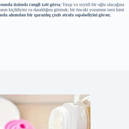
unda üzündə rəngli xətt görsə
; Yaxşı və xeyirli bir oğlu olacağına
nının kiçildiyini və daraldığını görmək; bir öncəki yozumun tərsi kimi
da alnından bir qaranlıq çıxıb ətrafa səpələdiyini görən
;