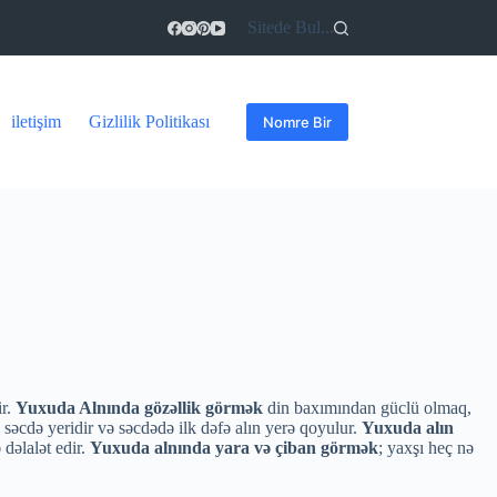
Sitede Bul...
iletişim
Gizlilik Politikası
Nomre Bir
ir.
Yuxuda Alnında gözəllik görmək
din baxımından güclü olmaq,
 səcdə yeridir və səcdədə ilk dəfə alın yerə qoyulur.
Yuxuda alın
dəlalət edir.
Yuxuda alnında yara və çiban görmək
; yaxşı heç nə