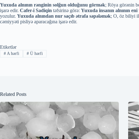
Yuxuda alnının rənginin solğun olduğunu görmək
; Röya görənin b
işarə edir.
Cafer-i Sadiqin
təfsirinə görə:
Yuxuda insanın alnının en
yozulur.
Yuxuda alnından nur saçıb ətrafa səpələmək
; O, öz biliyi
cəmiyyəti pisliyə aparacağına işarə edir.
Etiketlər
#
A hərfi
#
Ü hərfi
Related Posts