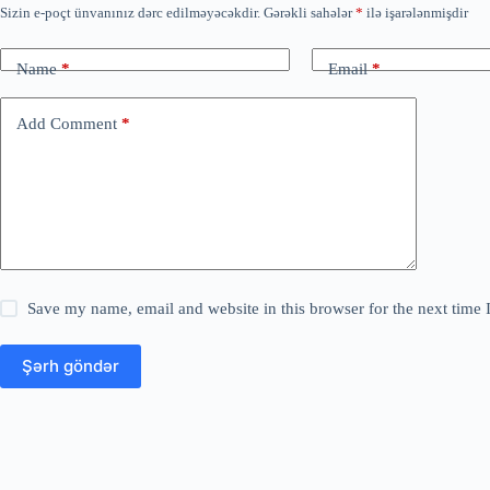
Sizin e-poçt ünvanınız dərc edilməyəcəkdir.
Gərəkli sahələr
*
ilə işarələnmişdir
Name
*
Email
*
Add Comment
*
Save my name, email and website in this browser for the next time
Şərh göndər