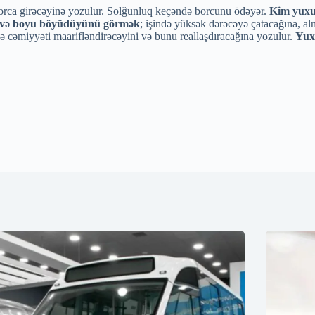
orca ​​girəcəyinə yozulur. Solğunluq keçəndə borcunu ödəyər.
Kim yuxus
i və boyu böyüdüyünü görmək
; işində yüksək dərəcəyə çatacağına, al
 ilə cəmiyyəti maarifləndirəcəyini və bunu reallaşdıracağına yozulur.
Yuxu