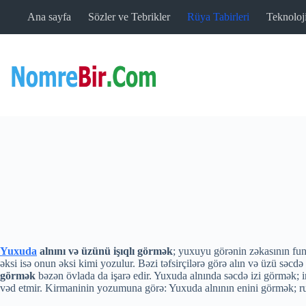
Skip
Ana sayfa
Sözler ve Tebrikler
Rüya Tabirleri
Teknoloj
to
content
Yuxuda
alnını və üzünü işıqlı görmək
; yuxuyu görənin zəkasının funk
əksi isə onun əksi kimi yozulur. Bəzi təfsirçilərə görə alın və üzü səcdə 
görmək
bəzən övlada da işarə edir. Yuxuda alnında səcdə izi görmək;
vəd etmir. Kirmaninin yozumuna görə: Yuxuda alnının enini görmək; ruz