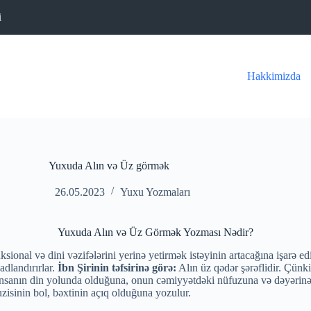
i
Hakkimizda
Yuxuda Alın və Üz görmək
26.05.2023
Yuxu Yozmaları
Yuxuda Alın və Üz Görmək Yozması Nədir?
sional və dini vəzifələrini yerinə yetirmək istəyinin artacağına işarə ed
adlandırırlar.
İbn Şirinin təfsirinə görə:
Alın üz qədər şərəflidir. Çünki
 insanın din yolunda olduğuna, onun cəmiyyətdəki nüfuzuna və dəyərinə 
isinin bol, bəxtinin açıq olduğuna yozulur.