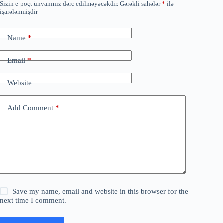
Sizin e-poçt ünvanınız dərc edilməyəcəkdir.
Gərəkli sahələr
*
ilə
işarələnmişdir
Name
*
Email
*
Website
Add Comment
*
Save my name, email and website in this browser for the
next time I comment.