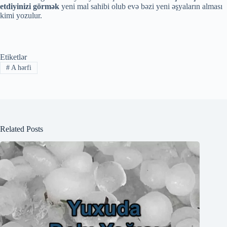
etdiyinizi görmək
yeni mal sahibi olub evə bəzi yeni əşyaların alması
kimi yozulur.
Etiketlər
#
A hərfi
Related Posts