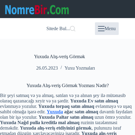
Skip
to
content
Sitede Bul...
Menu
Yuxuda Alış-veriş Görmək
26.05.2023
Yuxu Yozmaları
Yuxuda Alış-veriş Görmək Yozması Nədir?
Bir şeyi satmaq və ya almaq, satılan və ya alınan şey ilə mütənasib
olaraq qazanacağı xeyir və ya şərdir.
Yuxuda Ev satın almaq
evlənməyə yozulur.
Yuxuda torpaq satın almaq
evlənməyə və uşaq
sahibi olmağa işarə edir.
Yuxuda
ağac satın almaq
davamlı faydaları
olan bir işə yozulur.
Yuxuda Paltar satın almaq
uzun ömrə yozulur.
Yuxuda Nağd pulla kreditlə mal almaq
ruzinin təzələnməsi
deməkdir.
Yuxuda alış-veriş etdiyinizi görmək
, pulunuzu israf
etmədən düzgün xərcləyəcəyinizə işarədir.
Yuxuda alış-veriş