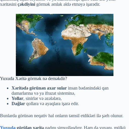
xəritəsini
çəkdiyini
görmək əmlak əldə etməyə işarədir.
Yuxuda Xəritə görmək nə deməkdir?
Xəritədə görünən axar sular
insan bədənindəki qan
damarlarına və ya ifrazat sisteminə,
Yollar
, sinirlər və əzələlərə,
Dağlar
qollara və ayaqlara işarə edir.
Bunlarda görünən neqativ hal onların təmsil etdikləri ilə şərh olunur.
Yuxuda
görülən xəritə
qadını simvollaşdırır. Həm də yuvanı, mülkü