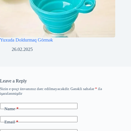
Yuxuda Doldurmaq Görmək
26.02.2025
Leave a Reply
Sizin e-poçt ünvanınız dərc edilməyəcəkdir.
Gərəkli sahələr
*
ilə
işarələnmişdir
Name
*
Email
*