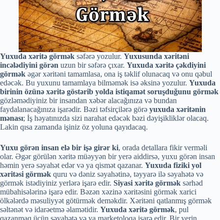
Yuxuda xəritə görmək
səfərə yozulur.
Yuxusunda xəritəni
incələdiyini görən
uzun bir səfərə çıxar.
Yuxuda xəritə çəkdiyini
görmək
əgər xəritəni tamamlasa, ona iş təklif olunacaq və onu qəbul
edəcək. Bu yuxunu tamamlaya bilməmək isə əksinə yozulur.
Yuxuda
birinin özünə xəritə göstərib yolda istiqamət soruşduğunu görmək
gözləmədiyiniz bir insandan xəbər alacağınıza və bundan
faydalanacağınıza işarədir. Bəzi təfsirçilərə görə
yuxuda xəritənin
mənası
; İş həyatınızda sizi narahat edəcək bəzi dəyişikliklər olacaq.
Lakin qısa zamanda işiniz öz yoluna qayıdacaq.
Yuxu görən insan elə bir işə girər ki
, orada detallara fikir verməli
olar. Əgər görülən xəritə müəyyən bir yerə aiddirsə, yuxu görən insan
həmin yerə səyahət edər və ya qismət qazanar.
Yuxuda fiziki yol
xəritəsi görmək
quru və dəniz səyahətinə, təyyarə ilə səyahətə və
görmək istədiyiniz yerlərə işarə edir.
Siyasi xəritə görmək
sərhəd
mübahisələrinə işarə edir. Bəzən xəzinə xəritəsini görmək xarici
ölkələrdə məsuliyyət götürmək deməkdir. Xəritəni qatlanmış görmək
səltənət və idarəetmə əlamətidir.
Yuxuda xəritə görmək
, pul
qazanmaq üçün səyahətə və ya marketoloqa işarə edir. Bir yerin