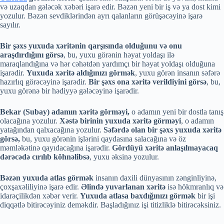
və uzaqdan gələcək xəbəri işarə edir. Bəzən yeni bir iş və ya dost kimi
yozulur. Bəzən sevdiklərindən ayrı qalanların görüşəcəyinə işarə
sayılır.
Bir şəxs yuxuda xəritənin qarşısında olduğunu və onu
araşdırdığını görsə
, bu, yuxu görənin həyat yoldaşı ilə
maraqlandığına və hər cəhətdən yardımçı bir həyat yoldaşı olduğuna
işarədir.
Yuxuda xəritə aldığınızı görmək
, yuxu görən insanın səfərə
hazırlıq görəcəyinə işarədir.
Bir şəxs ona xəritə verildiyini görsə
, bu,
yuxu görənə bir hədiyyə gələcəyinə işarədir.
Bekar (Subay) adamın xəritə görməyi,
o adamın yeni bir dostla tanış
olacağına yozulur.
Xəstə birinin yuxuda xəritə görməyi
, o adamın
yatağından qalxacağına yozulur.
Səfərdə olan bir şəxs yuxuda xəritə
görsə,
bu, yuxu görənin işlərini qaydasına salacağına və öz
məmləkətinə qayıdacağına işarədir.
Gördüyü xəritə anlaşılmayacaq
dərəcədə cırılıb köhnəlibsə
, yuxu əksinə yozulur.
Bəzən yuxuda atlas görmək
insanın daxili dünyasının zənginliyinə,
çoxşaxəliliyinə işarə edir.
Əlində yuvarlanan xəritə
isə hökmranlıq və
idarəçilikdən xəbər verir.
Yuxuda atlasa baxdığınızı görmək
bir işi
diqqətlə bitirəcəyiniz deməkdir. Başladığınız işi titizliklə bitirəcəksiniz.