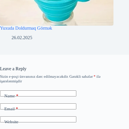
Yuxuda Doldurmaq Görmək
26.02.2025
Leave a Reply
Sizin e-poçt ünvanınız dərc edilməyəcəkdir.
Gərəkli sahələr
*
ilə
işarələnmişdir
Name
*
Email
*
Website