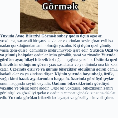
Yuxuda Ayaq Bilərziyi Görmək
subay qadın üçün
əgər əri
yoxdursa, səxavətli bir şəxslə evlənər və ərindən xeyir görər. evli isə
nədən qorxduğundan əmin olmağa yozulur.
Kişi üçün
qızıl-gümüş
varsa qəm-qüssə, dəmirdirsə məhrumiyyətə işarə edir.
Yuxuda Qızıl və
ya gümüş halqalar
qadınlar üçün gözəllik, şərəf və zinətdir.
Yuxuda
görülən ayaq biləyi bilərzikləri
oğlan uşağına yozulur.
Üstündə qızıl
bilərziklər olduğunu görən şəxs
xəstələnər və ya dinində ona bir xəta
çatar.
Üzərində qızıl və ya gümüş bilərziklər olduğunu görən
qəmli,
kədərli olar və ya zindana düşər.
Kişinin yuxuda boyunbağı, üzük,
sırğa kimi bəzək əşyalarından başqa öz üzərində gördüyü şeylər
onun haqqında xeyirli deyildir.
Qadının bilərziklərində gördüyü
yaxşılıq və pislik
ərinə aiddir. Əgər əri yoxdursa, bilərziklərin zahiri
görünüşü və gözəlliyi qədər o qadının camaat içindəki zinətinə dəlalət
edir.
Yuxuda görülən bilərziklər
ləyaqət və gözəlliyi simvollaşdırır.