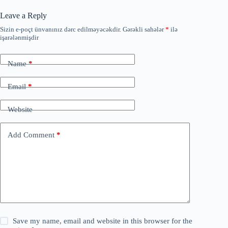
Leave a Reply
Sizin e-poçt ünvanınız dərc edilməyəcəkdir.
Gərəkli sahələr
*
ilə
işarələnmişdir
Name
*
Email
*
Website
Add Comment
*
Save my name, email and website in this browser for the