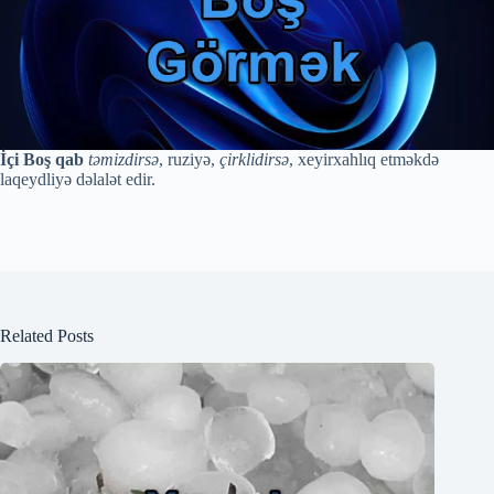
İçi Boş qab
təmizdirsə
, ruziyə,
çirklidirsə
, xeyirxahlıq etməkdə
laqeydliyə dəlalət edir.
Related Posts