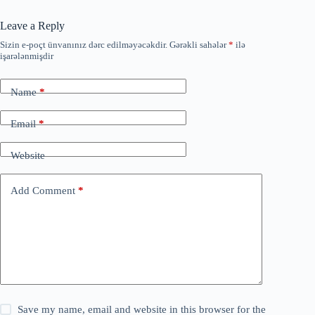
Leave a Reply
Sizin e-poçt ünvanınız dərc edilməyəcəkdir.
Gərəkli sahələr
*
ilə
işarələnmişdir
Name
*
Email
*
Website
Add Comment
*
Save my name, email and website in this browser for the