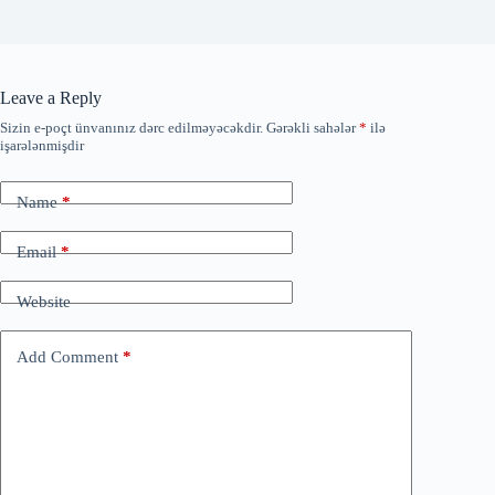
Leave a Reply
Sizin e-poçt ünvanınız dərc edilməyəcəkdir.
Gərəkli sahələr
*
ilə
işarələnmişdir
Name
*
Email
*
Website
Add Comment
*