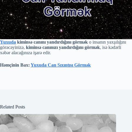
Yuxuda
kiminsə canını yandırdığını görmək
o insanın yaxşılığını
görəcəyinizə,
kiminsə canınızı yandırdığını görmək
, isə kədərli
xəbər alacağınıza işarə edir.
Həmçinin Bax:
Yuxuda Can Sıxıntısı Görmək
Related Posts