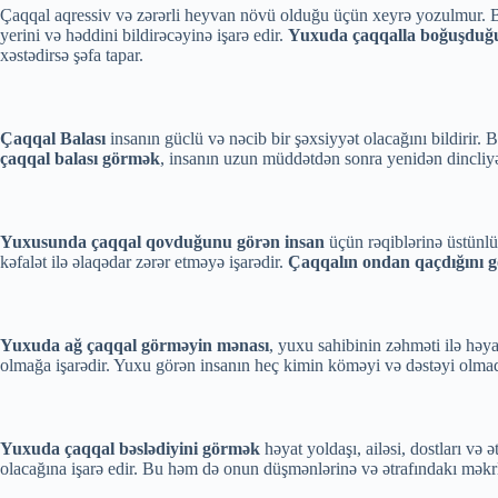
Çaqqal aqressiv və zərərli heyvan növü olduğu üçün xeyrə yozulmur.
yerini və həddini bildirəcəyinə işarə edir.
Yuxuda çaqqalla boğuşdu
xəstədirsə şəfa tapar.
Çaqqal Balası
insanın güclü və nəcib bir şəxsiyyət olacağını bildirir
çaqqal balası görmək
, insanın uzun müddətdən sonra yenidən dincliyə
Yuxusunda çaqqal qovduğunu görən insan
üçün rəqiblərinə üstünlü
kəfalət ilə əlaqədar zərər etməyə işarədir.
Çaqqalın ondan qaçdığını 
Yuxuda ağ çaqqal görməyin mənası
, yuxu sahibinin zəhməti ilə həya
olmağa işarədir. Yuxu görən insanın heç kimin köməyi və dəstəyi olma
Yuxuda çaqqal bəslədiyini görmək
həyat yoldaşı, ailəsi, dostları və ə
olacağına işarə edir. Bu həm də onun düşmənlərinə və ətrafındakı məkrli 