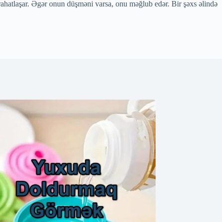
, rahatlaşar. Əgər onun düşməni varsa, onu məğlub edər. Bir şəxs əlində