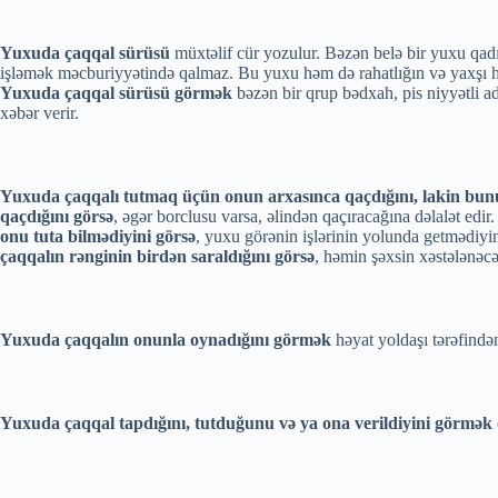
Yuxuda çaqqal sürüsü
müxtəlif cür yozulur. Bəzən belə bir yuxu qadı
işləmək məcburiyyətində qalmaz. Bu yuxu həm də rahatlığın və yaxşı h
Yuxuda çaqqal sürüsü görmək
bəzən bir qrup bədxah, pis niyyətli a
xəbər verir.
Yuxuda çaqqalı tutmaq üçün onun arxasınca qaçdığını, lakin bu
qaçdığını görsə
, əgər borclusu varsa, əlindən qaçıracağına dəlalət edir
onu tuta bilmədiyini görsə
, yuxu görənin işlərinin yolunda getmədiyin
çaqqalın rənginin birdən saraldığını görsə
, həmin şəxsin xəstələnəcəy
Yuxuda çaqqalın onunla oynadığını görmək
həyat yoldaşı tərəfindən
Yuxuda çaqqal tapdığını, tutduğunu və ya ona verildiyini görmək