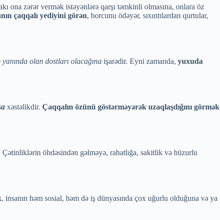
kı ona zərər vermək istəyənlərə qarşı təmkinli olmasına, onlara öz
nın çaqqalı yediyini görən
, borcunu ödəyər, sıxıntılardan qurtular,
ə yanında olan dostları olacağına
işarədir. Eyni zamanda,
yuxuda
sa
xəstəlikdir.
Çaqqalın özünü göstərməyərək uzaqlaşdığını görmək
r. Çətinliklərin öhdəsindən gəlməyə, rahatlığa, sakitlik və hüzurlu
k
, insanın həm sosial, həm də iş dünyasında çox uğurlu olduğuna və ya