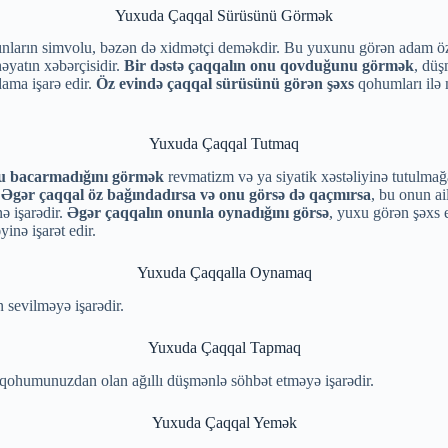
Yuxuda Çaqqal Sürüsünü Görmək
nların simvolu, bəzən də xidmətçi deməkdir. Bu yuxunu görən adam özünə
əyatın xəbərçisidir.
Bir dəstə çaqqalın onu qovduğunu görmək
, düş
dama işarə edir.
Öz evində çaqqal sürüsünü görən şəxs
qohumları ilə
Yuxuda Çaqqal Tutmaq
nu bacarmadığını görmək
revmatizm və ya siyatik xəstəliyinə tutulmağa
.
Əgər çaqqal öz bağındadırsa və onu görsə də qaçmırsa
, bu onun ai
ə işarədir.
Əgər çaqqalın onunla oynadığını görsə
, yuxu görən şəxs e
inə işarət edir.
Yuxuda Çaqqalla Oynamaq
 sevilməyə işarədir.
Yuxuda Çaqqal Tapmaq
qohumunuzdan olan ağıllı düşmənlə söhbət etməyə işarədir.
Yuxuda Çaqqal Yemək