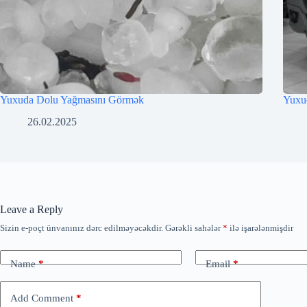
Yuxuda Dolu Yağmasını Görmək
Yuxu
26.02.2025
Leave a Reply
Sizin e-poçt ünvanınız dərc edilməyəcəkdir.
Gərəkli sahələr
*
ilə işarələnmişdir
Name
*
Email
*
Add Comment
*