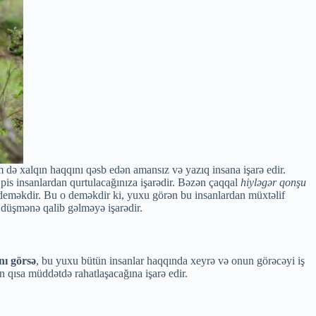
də xalqın haqqını qəsb edən amansız və yazıq insana işarə edir.
 pis insanlardan qurtulacağınıza işarədir. Bəzən çaqqal
hiyləgər qonşu
sı deməkdir. Bu o deməkdir ki, yuxu görən bu insanlardan müxtəlif
düşmənə qalib gəlməyə işarədir.
nı görsə
, bu yuxu bütün insanlar haqqında xeyrə və onun görəcəyi iş
 qısa müddətdə rahatlaşacağına işarə edir.