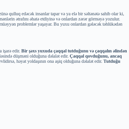
 qulluq edəcək insanlar tapar və ya elə bir səltənətə sahib olar ki,
mənlərin ətrafını əhatə etdiyinə və onlardan zərər görməyə yozulur.
 müəyyən problemlər yaşayar. Bu yuxu onlardan gələcək təhlükədən
 işarə edir.
Bir şəxs yuxuda çaqqal tutduğunu və çaqqalın əlindən
ləsində düşməni olduğuna dəlalət edir.
Çaqqal qovduğunu, ancaq
vlidirsə, həyat yoldaşının ona aşiq olduğuna dəlalət edir.
Tutduğu