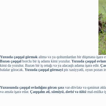
Yuxuda çaqqal görmək
alimə və ya qohumlardan bir düşmənə işarə e
Bəzən çaqqal
borclu bir iş adamı kimi yozulur.
Yuxuda çaqqal ovla
kimi də yozulur. Bəzən bir iş ortağı və ya alacaqlı adama işarə edir.
Ça
bəlalar görəcək.
Yuxuda çaqqal görməyi
pis xasiyyətli, oyun pozan i
Yuxusunda çaqqal ovladığını görən şəxs
var-dövlətə və qənimət əldə 
və əmələ işarə edər.
Çaqqalın
əti
,
sümüyü
,
dərisi
və
tükü
mal-mülkə iş