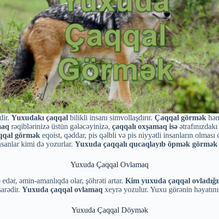
dir.
Yuxudakı çaqqal
bilikli insanı simvollaşdırır.
Çaqqal görmək
həm 
maq
rəqiblərinizə üstün gələcəyinizə,
çaqqalı oxşamaq isə
ətrafınızdakı
qqal görmək
eqoist, qəddar, pis qəlbli və pis niyyətli insanların olma
nsanlar kimi də yozurlar.
Yuxuda çaqqalı qucaqlayıb öpmək görmək
Yuxuda Çaqqal Ovlamaq
edər, əmin-amanlıqda olar, şöhrəti artar.
Kim yuxuda çaqqal ovladığı
arədir.
Yuxuda çaqqal ovlamaq
xeyrə yozulur. Yuxu görənin həyatının
Yuxuda Çaqqal Döymək