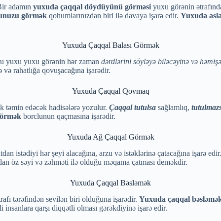
 Bir adamın
yuxuda çaqqal döydüyünü görməsi
yuxu görənin ətrafında
ğunuzu görmək
qohumlarınızdan biri ilə davaya işarə edir.
Yuxuda asla
Yuxuda Çaqqal Balası Görmək
. Bu yuxu yuxu görənin hər zaman
dərdlərini söyləyə biləcəyinə və həmiş
 və rahatlığa qovuşacağına işarədir.
Yuxuda Çaqqal Qovmaq
k təmin edəcək hadisələrə yozulur.
Çaqqal tutulsa
sağlamlıq,
tutulmaz
görmək
borclunun qaçmasına işarədir.
Yuxuda Ağ Çaqqal Görmək
tdan istədiyi hər şeyi alacağına, arzu və istəklərinə çatacağına işarə edi
dan öz səyi və zəhməti ilə olduğu məqama çatması deməkdir.
Yuxuda Çaqqal Bəsləmək
trafı tərəfindən sevilən biri olduğuna işarədir.
Yuxuda çaqqal bəsləmə
insanlara qarşı diqqətli olması gərəkdiyinə işarə edir.