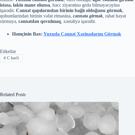
istəsə, lakin mane olunsa
, həcc ziyarətinə gedə bilməyəcəyinə
işarədir.
Cənnət qapılarından birinin bağlı olduğunu görmək
,
qohumlarından birinin vəfat etməsinə,
cənnətə girmək
, rahat həyat
sürməyə,
cənnətdən qovulmaq
, xəstəliyə işarədir.
Həmçinin Bax:
Yuxuda Cənnət Xəzinədarını Görmək
Etiketlər
#
C hərfi
Related Posts