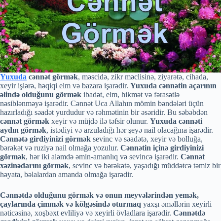
Yuxuda
cənnət görmək
, məscidə, zikr məclisinə, ziyarətə, cihada,
xeyir işlərə, həqiqi elm və bazara işarədir.
Yuxuda cənnətin açarının
əlində olduğunu görmək
ibadət, elm, hikmət və fərasətlə
nəsiblənməyə işarədir. Cənnət Uca Allahın mömin bəndələri üçün
hazırladığı səadət yurdudur və rəhmətinin bir əsəridir. Bu səbəbdən
cənnət görmək
xeyir və müjdə ilə təfsir olunur.
Yuxuda cənnəti
aydın görmək
, istədiyi və arzuladığı hər şeyə nail olacağına işarədir.
Cənnətə girdiyinizi görmək
sevinc və səadətə, xeyir və bolluğa,
bərəkət və ruziyə nail olmağa yozulur.
Cənnətin içinə girdiyinizi
görmək
, hər iki aləmdə əmin-amanlıq və sevincə işarədir.
Cənnət
xəzinədarını görmək
, sevinc və bərəkətə, yaşadığı müddətcə təmiz bir
həyata, bəlalardan amanda olmağa işarədir.
Cənnətdə olduğunu görmək və onun meyvələrindən yemək,
çaylarında çimmək və kölgəsində oturmaq
yaxşı əməllərin xeyirli
nəticəsinə, xoşbəxt evliliyə və xeyirli övladlara işarədir.
Cənnətdə