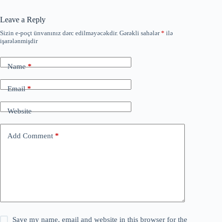
Leave a Reply
Sizin e-poçt ünvanınız dərc edilməyəcəkdir.
Gərəkli sahələr
*
ilə
işarələnmişdir
Name
*
Email
*
Website
Add Comment
*
Save my name, email and website in this browser for the