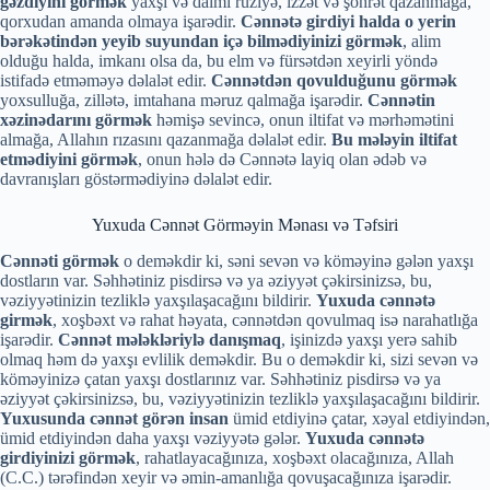
gəzdiyini görmək
yaxşı və daimi ruziyə, izzət və şöhrət qazanmağa,
qorxudan amanda olmaya işarədir.
Cənnətə girdiyi halda o yerin
bərəkətindən yeyib suyundan içə bilmədiyinizi görmək
, alim
olduğu halda, imkanı olsa da, bu elm və fürsətdən xeyirli yöndə
istifadə etməməyə dəlalət edir.
Cənnətdən qovulduğunu görmək
yoxsulluğa, zillətə, imtahana məruz qalmağa işarədir.
Cənnətin
xəzinədarını görmək
həmişə sevincə, onun iltifat və mərhəmətini
almağa, Allahın rızasını qazanmağa dəlalət edir.
Bu mələyin iltifat
etmədiyini görmək
, onun hələ də Cənnətə layiq olan ədəb və
davranışları göstərmədiyinə dəlalət edir.
Yuxuda Cənnət Görməyin Mənası və Təfsiri
Cənnəti görmək
o deməkdir ki, səni sevən və köməyinə gələn yaxşı
dostların var. Səhhətiniz pisdirsə və ya əziyyət çəkirsinizsə, bu,
vəziyyətinizin tezliklə yaxşılaşacağını bildirir.
Yuxuda cənnətə
girmək
, xoşbəxt və rahat həyata, cənnətdən qovulmaq isə narahatlığa
işarədir.
Cənnət mələkləriylə danışmaq
, işinizdə yaxşı yerə sahib
olmaq həm də yaxşı evlilik deməkdir. Bu o deməkdir ki, sizi sevən və
köməyinizə çatan yaxşı dostlarınız var. Səhhətiniz pisdirsə və ya
əziyyət çəkirsinizsə, bu, vəziyyətinizin tezliklə yaxşılaşacağını bildirir.
Yuxusunda cənnət görən insan
ümid etdiyinə çatar, xəyal etdiyindən,
ümid etdiyindən daha yaxşı vəziyyətə gələr.
Yuxuda cənnətə
girdiyinizi görmək
, rahatlayacağınıza, xoşbəxt olacağınıza, Allah
(C.C.) tərəfindən xeyir və əmin-amanlığa qovuşacağınıza işarədir.