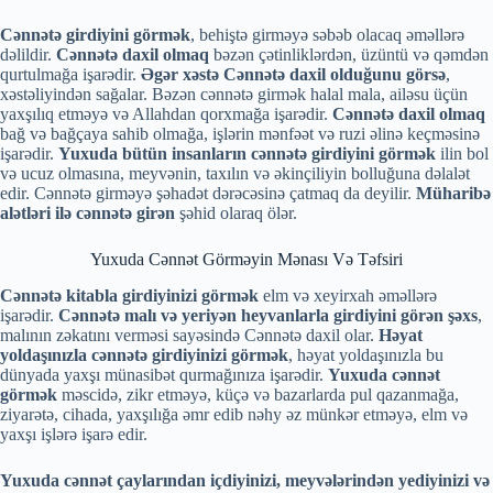
Cənnətə girdiyini görmək
, behiştə girməyə səbəb olacaq əməllərə
dəlildir.
Cənnətə daxil olmaq
bəzən çətinliklərdən, üzüntü və qəmdən
qurtulmağa işarədir.
Əgər xəstə Cənnətə daxil olduğunu görsə
,
xəstəliyindən sağalar. Bəzən cənnətə girmək halal mala, ailəsu üçün
yaxşılıq etməyə və Allahdan qorxmağa işarədir.
Cənnətə daxil olmaq
bağ və bağçaya sahib olmağa, işlərin mənfəət və ruzi əlinə keçməsinə
işarədir.
Yuxuda bütün insanların cənnətə girdiyini görmək
ilin bol
və ucuz olmasına, meyvənin, taxılın və əkinçiliyin bolluğuna dəlalət
edir. Cənnətə girməyə şəhadət dərəcəsinə çatmaq da deyilir.
Müharibə
alətləri ilə cənnətə girən
şəhid olaraq ölər.
Yuxuda Cənnət Görməyin Mənası Və Təfsiri
Cənnətə kitabla girdiyinizi görmək
elm və xeyirxah əməllərə
işarədir.
Cənnətə malı və yeriyən heyvanlarla girdiyini görən şəxs
,
malının zəkatını verməsi sayəsində Cənnətə daxil olar.
Həyat
yoldaşınızla cənnətə girdiyinizi görmək
, həyat yoldaşınızla bu
dünyada yaxşı münasibət qurmağınıza işarədir.
Yuxuda cənnət
görmək
məscidə, zikr etməyə, küçə və bazarlarda pul qazanmağa,
ziyarətə, cihada, yaxşılığa əmr edib nəhy əz münkər etməyə, elm və
yaxşı işlərə işarə edir.
Yuxuda cənnət çaylarından içdiyinizi, meyvələrindən yediyinizi və