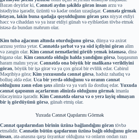
Bəzən deyirlər ki,
Cənnəti aydın şəkildə görən insan
arzu və
istədiyinə işarədir, üzüntü və kədər ondan uzaqlaşar.
Cənnətə girmək
istəyən, lakin buna qadağa qoyulduğunu görən şəxs
niyyət etdiyi
həcc və cihaddan və ya israr etdiyi günah və eyiblərdən tövbə etmək
istəsə də bundan məhrum olar.
Kim tuba ağacının altında oturduğunu görsə
, dünya və axirət
arzusu yerinə yetər.
Cənnətdə şərbət və ya süd içdiyini görən
alim
və zəngin olar.
Kim cənnət nemətlərini görüb yemək istəməsə
, dinə
biganə olar.
Kim cənnətdə olduğu halda yandığını görsə
, başqasının
haram malını yeyər.
Cənnətdə ona böyük bir malikanə verildiyini
görən
, böyük bir işə girər və ya çox gözəl bir evlilik edər. Cabirul
Məqribiyə görə;
Kim yuxusunda cənnət görsə
, hədsiz rahatlıq və
bolluq əldə edər.
Uca bir yerdə olduğunu və oranın cənnət
olduğunu zənn edən şəxs
alimlə və ya varlı ilə dostluq edər.
Yuxuda
cənnət
qapısının açarlarının əlinizdə olduğunu
görmək
imanla
öləcəyinizə işarədir.
Kim Cənnətdə olarsa və o yerə layiq olmayan
bir iş gördüyünü görsə
, günah etmiş olar.
Yuxuda Cənnət Qapılarını Görmək
Cənnət qapılarından birinin üzünə bağlandığını görən
tövbə
etməlidir.
Cənnətin bütün qapılarının üzünə bağlı olduğunu görən
insan
, ata-anasına qarşı üsyankar olduğuna və onların ondan razı