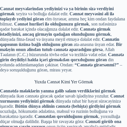
Cənnət meyvələrindən yediyinizi və ya birinin sizə verdiyini
görmək
xeyirə və bolluğa dəlalət edir.
Cənnət meyvəsini əli ilə
toplayıb yediyini görən
elm öyrənər, amma heç kim ondan faydalana
bilməz.
Cənnət huriləri ilə olduğunuzu görmək
, son nəfəsinizə
qədər bərəkət içində olacağınıza dəlalət edir.
Cənnətə girmək
istədiyinizi, ancaq girməyin qadağan olunduğunu görmək
,
dünyada fitnə-fəsad və üsyana meyil etməyə dəlalət edir.
Cənnətin
qapısının üzünə bağlı olduğunu görən
ata-anasına üsyan edər.
Bir
mələyin onun əlindən tutub cənnətə aparadığını görsə
, Allah
Təalanın (C.C.) hüzurunda tövbə edər və tezliklə vəfat edər.
Cənnətə
girin deyildiyi halda içəri girməkdən qorxduğunu görən
din
yolunda addımlamaqdan çəkinər. Ondan:
“Cənnətə girərsənmi?”
–
deyə soruşulduğunu görən, mirası yeyər.
Yuxda Cənnət Kimi Yer Görmək
Cənnətdə mələklərin yanına gəlib salam verdiklərini görmək
dünyada ikən cənnətə girəcək qədər savab işlədiyinə yozulur.
Cənnət
xurmasını yediyinizi görmək
dünyada rahat bir həyat sürəcəyinizə
işarədir.
Bütün dünya əhlinin cənnətə (behiştə) girdiyini görmək
ucuzluğa, hökumətin ədalətinə, məhsul və ruzinin bolluğuna və
bərəkətinə işarədir.
Cənnətdən qovulduğunu görmək
, yoxsulluğa
düçar olmağa dəlilidir. Başqa bir rəvayətə görə:
Cənnəti görüb ona
girməyən şəxsin yuxusu
onun üçün xeyirxah əməliylə müjdədir.