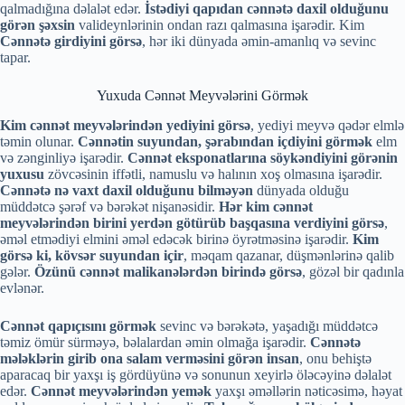
qalmadığına dəlalət edər.
İstədiyi qapıdan cənnətə daxil olduğunu
görən şəxsin
valideynlərinin ondan razı qalmasına işarədir. Kim
Cənnətə girdiyini görsə
, hər iki dünyada əmin-amanlıq və sevinc
tapar.
Yuxuda Cənnət Meyvələrini Görmək
Kim cənnət meyvələrindən yediyini görsə
, yediyi meyvə qədər elmlə
təmin olunar.
Cənnətin suyundan, şərabından içdiyini görmək
elm
və zənginliyə işarədir.
Cənnət eksponatlarına söykəndiyini görənin
yuxusu
zövcəsinin iffətli, namuslu və halının xoş olmasına işarədir.
Cənnətə nə vaxt daxil olduğunu bilməyən
dünyada olduğu
müddətcə şərəf və bərəkət nişanəsidir.
Hər kim cənnət
meyvələrindən birini yerdən götürüb başqasına verdiyini görsə
,
əməl etmədiyi elmini əməl edəcək birinə öyrətməsinə işarədir.
Kim
görsə ki, kövsər suyundan içir
, məqam qazanar, düşmənlərinə qalib
gələr.
Özünü cənnət malikanələrdən birində görsə
, gözəl bir qadınla
evlənər.
Cənnət qapıçısını görmək
sevinc və bərəkətə, yaşadığı müddətcə
təmiz ömür sürməyə, bəlalardan əmin olmağa işarədir.
Cənnətə
mələklərin girib ona salam verməsini görən insan
, onu behiştə
aparacaq bir yaxşı iş gördüyünə və sonunun xeyirlə öləcəyinə dəlalət
edər.
Cənnət meyvələrindən yemək
yaxşı əməllərin nəticəsimə, həyat