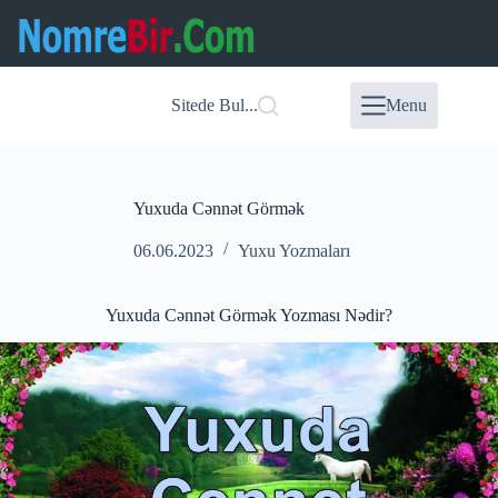
Skip
to
content
Sitede Bul...
Menu
Yuxuda Cənnət Görmək
06.06.2023
Yuxu Yozmaları
Yuxuda Cənnət Görmək Yozması Nədir?