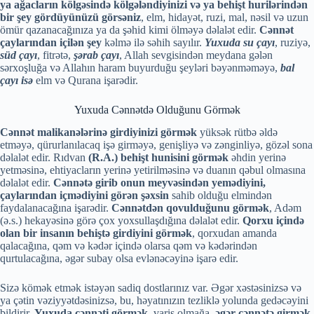
ya ağacların kölgəsində kölgələndiyinizi və ya behişt hurilərindən
bir şey gördüyünüzü görsəniz
, elm, hidayət, ruzi, mal, nəsil və uzun
ömür qazanacağınıza ya da şəhid kimi ölməyə dəlalət edir.
Cənnət
çaylarından içilən şey
kəlmə ilə səhih sayılır.
Yuxuda su çayı
, ruziyə,
süd çayı
, fitrətə,
şərab çayı
, Allah sevgisindən meydana gələn
sərxoşluğa və Allahın haram buyurduğu şeyləri bəyənməməyə,
bal
çayı isə
elm və Qurana işarədir.
Yuxuda Cənnətdə Olduğunu Görmək
Cənnət malikanələrinə girdiyinizi görmək
yüksək rütbə əldə
etməyə, qürurlanılacaq işə girməyə, genişliyə və zənginliyə, gözəl sona
dəlalət edir. Rıdvan
(R.A.) behişt hunisini görmək
əhdin yerinə
yetməsinə, ehtiyacların yerinə yetirilməsinə və duanın qəbul olmasına
dəlalət edir.
Cənnətə girib onun meyvəsindən yemədiyini,
çaylarından içmədiyini görən şəxsin
sahib olduğu elmindən
faydalanacağına işarədir.
Cənnətdən qovulduğunu görmək
, Adəm
(ə.s.) hekayəsinə görə çox yoxsullaşdığına dəlalət edir.
Qorxu içində
olan bir insanın behiştə girdiyini görmək
, qorxudan amanda
qalacağına, qəm və kədər içində olarsa qəm və kədərindən
qurtulacağına, əgər subay olsa evlənəcəyinə işarə edir.
Sizə kömək etmək istəyən sadiq dostlarınız var. Əgər xəstəsinizsə və
ya çətin vəziyyətdəsinizsə, bu, həyatınızın tezliklə yolunda gedəcəyini
bildirir.
Yuxuda cənnəti görmək
, varis olmağa,
əgər cənnətə girmək