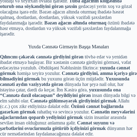
yoldaşı və xeyirxah övlada işarədir.
Tuba ağacının kölgəsində
oturub ona söykəndiyini görən şəxsin
gedəcəyi yerin xoş və gözəl
olacağına işarə edir. Bəzən ağacın altında oturmaq ibadətə həsrət
qalmaq, dostlardan, dostlardan, yüksək vəzifəli şəxslərdən
faydalanmağa işarədir.
Bəzən ağacın altında oturmaq
özünü ibadətə
həsr etməyə, dostlardan və yüksək vəzifəli şəxslərdən faydalanmağa
işarədir.
Yuxda Cənnətə Girməyin Başqa Mənaları
Qılıncını çəkərək cənnətə girdiyini görən
tövbə edər və yenidən
ibadət etməyə başlayar. Bir xəstənin cənnətə girdiyini görməsi, vəfat
edəcəyinə yozulub. Əbdülqəni Nəblusinin fikrincə:
yuxuda cənnət
görmək
həmişə xeyirə yozulur.
Cənnətə girdiyini, amma içəriyə girə
bilmədiyini görmək
bu yuxunu görən üçün müjdədir.
Yuxusunda
cənnəti aydın vəziyyətdə görən
dünyada hər şeyə nail olur, hər
istəyinə çatar, dərdi də keçər. İbn Kəsirə görə,
yuxusunda ona
“Cənnətə daxil olacaqsan” deyildiyini görən
insan dünyada bilgi və
elm sahibi olar.
Cənnətə gülümsəyərək girdiyinizi görmək
Allahı
(c.c.) çox zikr etdiyinizə dəlalət edir.
Özünü cənnət bağlarında
gəzərkən görmək
rahatlıq və sevincə yozulur.
Cənnətin meyvələrini
ağaclarından qoparıb yediyinizi görmək
sizin insanlar arasında
sevilən insan olduğunuz anlamına gəlir.
Cənnət suyunu və
şərbətlərini ovuclarınızla götürüb içdiyinizi görmək
dünyanın hər
cür nemətlərindən faydalanacağınıza dəlalət edir.