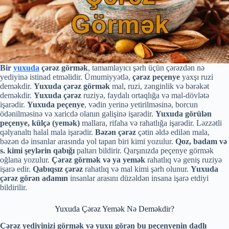
Bir
yuxuda
çərəz görmək
, tamamlayıcı şərh üçün çərəzdən nə
yediyinə istinad etməlidir. Ümumiyyətlə,
çərəz peçenye
yaxşı ruzi
deməkdir.
Yuxuda çərəz görmək
mal, ruzi, zənginlik və bərəkət
deməkdir.
Yuxuda
çərəz
ruziyə, faydalı ortaqlığa və mal-dövlətə
işarədir.
Yuxuda peçenye
, vədin yerinə yetirilməsinə, borcun
ödənilməsinə və xaricdə olanın gəlişinə işarədir.
Yuxuda görülən
peçenye, külçə (yemək)
mallara, rifaha və rahatlığa işarədir. Ləzzətli
qəlyanaltı halal mala işarədir.
Bəzən
çərəz
çətin əldə edilən mala,
bəzən də insanlar arasında yol tapan biri kimi yozulur.
Qoz, badam və
s. kimi şeylərin qabığı
paltarı bildirir. Qarşınızda peçenye görmək
oğlana yozulur.
Ç
ərəz
görmək və ya yemək
rahatlıq və geniş ruziyə
işarə edir.
Qabıqsız
çərəz
rahatlıq və mal kimi şərh olunur.
Yuxuda
çərəz görən adamın
insanlar arasını düzəldən insana işarə etdiyi
bildirilir.
Yuxuda Çərəz Yemək Nə Deməkdir?
Ç
ərəz
yediyinizi görmək və yuxu görən bu peçenyenin dadlı