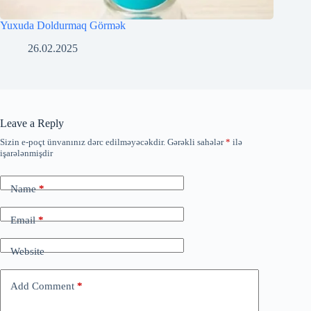
Yuxuda Doldurmaq Görmək
26.02.2025
Leave a Reply
Sizin e-poçt ünvanınız dərc edilməyəcəkdir.
Gərəkli sahələr
*
ilə
işarələnmişdir
Name
*
Email
*
Website
Add Comment
*