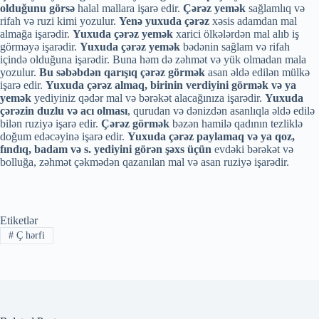
olduğunu görsə
halal mallara işarə edir.
Çərəz yemək
sağlamlıq və
rifah və ruzi kimi yozulur.
Yenə yuxuda çərəz
xəsis adamdan mal
almağa işarədir.
Yuxuda çərəz yemək
xarici ölkələrdən mal alıb iş
görməyə işarədir.
Yuxuda çərəz yemək
bədənin sağlam və rifah
içində olduğuna işarədir. Buna həm də zəhmət və yük olmadan mala
yozulur.
Bu səbəbdən qarışıq çərəz görmək
asan əldə edilən mülkə
işarə edir.
Yuxuda çərəz almaq, birinin verdiyini görmək və ya
yemək
yediyiniz qədər mal və bərəkət alacağınıza işarədir.
Yuxuda
çərəzin duzlu və acı olması
, qurudan və dənizdən asanlıqla əldə edilə
bilən ruziyə işarə edir.
Çərəz görmək
bəzən hamilə qadının tezliklə
doğum edəcəyinə işarə edir.
Yuxuda çərəz paylamaq və ya qoz,
fındıq, badam və s. yediyini görən şəxs üçün
evdəki bərəkət və
bolluğa, zəhmət çəkmədən qazanılan mal və asan ruziyə işarədir.
Etiketlər
#
Ç hərfi