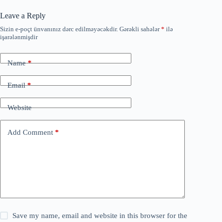
Leave a Reply
Sizin e-poçt ünvanınız dərc edilməyəcəkdir.
Gərəkli sahələr
*
ilə
işarələnmişdir
Name
*
Email
*
Website
Add Comment
*
Save my name, email and website in this browser for the