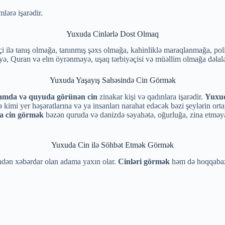
mlərə işarədir.
Yuxuda Cinlərlə Dost Olmaq
çi ilə tanış olmağa, tanınmış şəxs olmağa, kahinliklə maraqlanmağa, poli
yə, Quran və elm öyrənməyə, uşaq tərbiyəçisi və müəllim olmağa dəlalət
Yuxuda Yaşayış Sahəsində Cin Görmək
mda və quyuda görünən cin
zinakar kişi və qadınlara işarədir.
Yuxud
lə kimi yer həşəratlarına və ya insanları narahat edəcək bəzi şeylərin ort
a cin görmək
bəzən quruda və dənizdə səyahətə, oğurluğa, zina etməyə,
Yuxuda Cin ilə Söhbət Etmək Görmək
indən xəbərdar olan adama yaxın olar.
Cinləri görmək
həm də hoqqabaz 