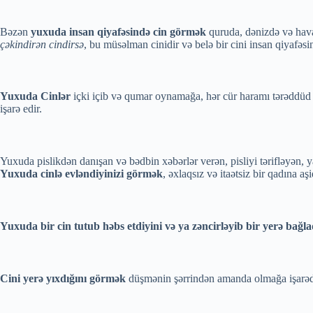
Bəzən
yuxuda insan qiyafəsində cin görmək
quruda, dənizdə və hava
çəkindirən cindirsə
, bu müsəlman cinidir və belə bir cini insan qiyafəs
Yuxuda Cinlər
içki içib və qumar oynamağa, hər cür haramı tərəddüd e
işarə edir.
Yuxuda pislikdən danışan və bədbin xəbərlər verən, pisliyi tərifləyən,
Yuxuda cinlə evləndiyinizi görmək
, əxlaqsız və itaətsiz bir qadına aş
Yuxuda bir cin tutub həbs etdiyini və ya zəncirləyib bir yerə bağl
Cini yerə yıxdığını görmək
düşmənin şərrindən amanda olmağa işarəd