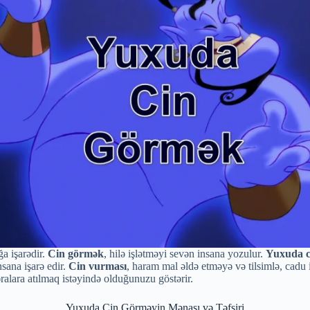
a işarədir.
Cin görmək
, hilə işlətməyi sevən insana yozulur.
Yuxuda c
insana işarə edir.
Cin vurması
, haram mal əldə etməyə və tilsimlə, cadu
ralara atılmaq istəyində olduğunuzu göstərir.
Yuxuda Cin Görməyin Mənası və Təfsiri