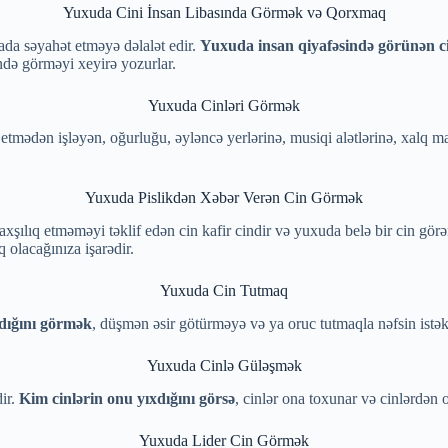
Yuxuda Cini İnsan Libasında Görmək və Qorxmaq
da səyahət etməyə dəlalət edir.
Yuxuda insan qiyafəsində görünən c
ində görməyi xeyirə yozurlar.
Yuxuda Cinləri Görmək
tmədən işləyən, oğurluğu, əyləncə yerlərinə, musiqi alətlərinə, xalq m
Yuxuda Pislikdən Xəbər Verən Cin Görmək
 yaxşılıq etməməyi təklif edən cin kafir cindir və yuxuda belə bir cin 
iq olacağınıza işarədir.
Yuxuda Cin Tutmaq
adığını görmək
, düşmən əsir götürməyə və ya oruc tutmaqla nəfsin istək
Yuxuda Cinlə Güləşmək
ir.
Kim cinlərin onu yıxdığını görsə
, cinlər ona toxunar və cinlərdən 
Yuxuda Lider Cin Görmək