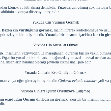
rindən kömək və lütf almaq deməkdir.
Yuxuda cin olmaq
çox hiyləgər b
sahibinin sıxıntıya düşəcəyinə işarədir.
Yuxuda Cin Vurması Görmək
r.
Bəzən cin vurduğunu görmək
, malını itirərək kədərlənməyə və üzü
b sızlayan birinə işarə edir.
Yuxuda bir insanın içərisinə bir cin gir
Yuxuda Cin Müsəllət Olması
mək
, insanların vəziyyətləri ilə maraqlanan, öyrənən biri ilə yaxın olmağ
. Əgər bu yuxular təkrarlanarsa, otağınızda yatmazdan əvvəl ucadan az
na, insanların narahat olacağı şeylərin çıxmasına işarə edir.
Yuxuda Cinlərin Evə Girdiyini Görmək
şmən və ya oğru girəcəyinə işarə edir.
Cinlərin evlərdə olanları
şərli və 
Yuxuda Cinlərə Quran Öyrətməyə Çalışmaq
rinin oxuduğun Quranı dinlədiyini görmək
, səriştəli bir insanın mühü
dir.