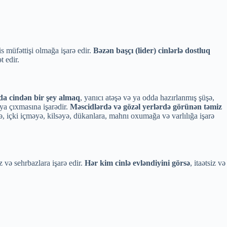
s müfəttişi olmağa işarə edir.
Bəzən başçı (lider) cinlərlə dostluq
 edir.
a cindən bir şey almaq
, yanıcı atəşə və ya odda hazırlanmış şüşə,
aya çıxmasına işarədir.
Məscidlərdə və gözəl yerlərdə görünən təmiz
 içki içməyə, kilsəyə, dükanlara, mahnı oxumağa və varlılığa işarə
və sehrbazlara işarə edir.
Hər kim cinlə evləndiyini görsə
, itaətsiz və