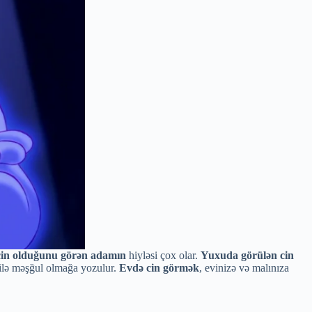
in olduğunu görən adamın
hiyləsi çox olar.
Yuxuda görülən cin
 ilə məşğul olmağa yozulur.
Evdə cin görmək
, evinizə və malınıza