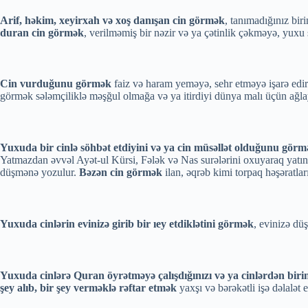
Arif, həkim, xeyirxah və xoş danışan cin görmək
, tanımadığınız bi
duran cin görmək
, verilməmiş bir nəzir və ya çətinlik çəkməyə, yuxu 
Cin vurduğunu görmək
faiz və haram yeməyə, sehr etməyə işarə edi
görmək sələmçiliklə məşğul olmağa və ya itirdiyi dünya malı üçün ağlayı
Yuxuda bir cinlə söhbət etdiyini və ya cin müsəllət olduğunu gör
Yatmazdan əvvəl Ayət-ul Kürsi, Fələk və Nas surələrini oxuyaraq yatın
düşmənə yozulur.
Bəzən cin görmək
ilan, əqrəb kimi torpaq həşəratları
Yuxuda cinlərin evinizə girib bir ıey etdiklətini görmək
, evinizə dü
Yuxuda cinlərə Quran öyrətməyə çalışdığınızı və ya cinlərdən bi
şey alıb, bir şey verməklə rəftar etmək
yaxşı və bərəkətli işə dəlalət e