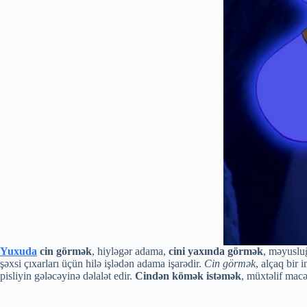
Yuxuda
cin görmək
, hiyləgər adama,
cini yaxında görmək
, məyusluğ
şəxsi çıxarları üçün hilə işlədən adama işarədir.
Cin görmək
, alçaq bir 
pisliyin gələcəyinə dəlalət edir.
Cindən kömək istəmək
, müxtəlif macə