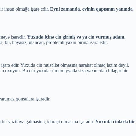
ir insan olmağa işarə edir.
Eyni zamanda, evinin qapısının yanında
lməyə işarədir.
Yuxuda içinə cin girmiş və ya cin vurmuş adam
,
sə
, bu, həyasız, utancaq, problemli yaxın birinə işarə edir.
a işarə edir. Yuxuda cin müsəllət olmasına narahat olmaq lazım deyil.
an oxuyun. Bu cür yuxular ümumiyyətlə sizə yaxın olan hiləgər bir
yaramaz qonşulara işarədir.
m bir vəzifəyə gəlməsinə, idarəçi olmasına işarədir.
Yuxuda cinlərlə bir