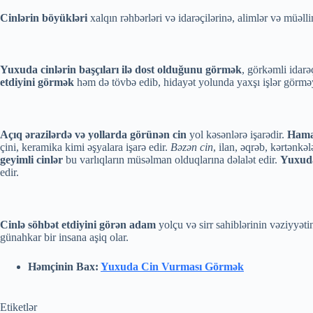
Cinlərin böyükləri
xalqın rəhbərləri və idarəçilərinə, alimlər və müəlli
Yuxuda cinlərin başçıları ilə dost olduğunu görmək
, görkəmli idarə
etdiyini görmək
həm də tövbə edib, hidayət yolunda yaxşı işlər görmə
Açıq ərazilərdə və yollarda görünən cin
yol kəsənlərə işarədir.
Hama
çini, keramika kimi əşyalara işarə edir.
Bəzən cin
, ilan, əqrəb, kərtənkə
geyimli cinlər
bu varlıqların müsəlman olduqlarına dəlalət edir.
Yuxud
edir.
Cinlə söhbət etdiyini görən adam
yolçu və sirr sahiblərinin vəziyyət
günahkar bir insana aşiq olar.
Həmçinin Bax:
Yuxuda Cin Vurması Görmək
Etiketlər