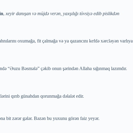
in
,
xeyir danışan və müjdə verən, yaxşılığı tövsiyə edib pislikdən
ahnılarını oxumağa, fit çalmağa və ya qazancını kefdə xərcləyən varlıya
görəndə “Əuzu Bəsmələ” çəkib onun şərindən Allaha sığınmaq lazımdır.
lərini qırıb günahdan qorunmağa dəlalət edir.
ona bit zərər gələr. Bəzən bu yuxunu görən faiz yeyər.