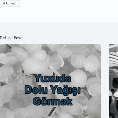
#
C hərfi
Related Posts