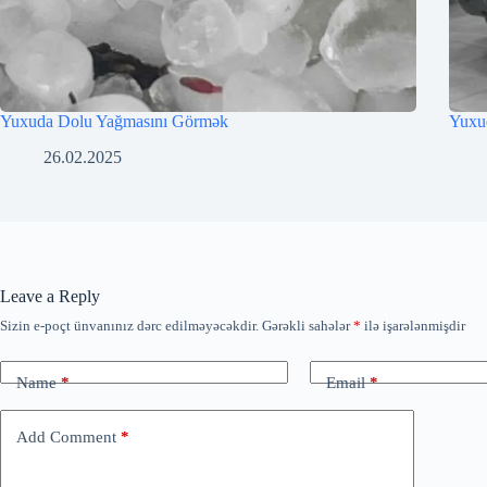
Yuxuda Dolu Yağmasını Görmək
Yuxu
26.02.2025
Leave a Reply
Sizin e-poçt ünvanınız dərc edilməyəcəkdir.
Gərəkli sahələr
*
ilə işarələnmişdir
Name
*
Email
*
Add Comment
*