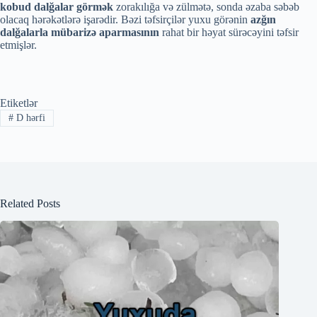
kobud dalğalar görmək
zorakılığa və zülmətə, sonda əzaba səbəb
olacaq hərəkətlərə işarədir. Bəzi təfsirçilər yuxu görənin
azğın
dalğalarla mübarizə aparmasının
rahat bir həyat sürəcəyini təfsir
etmişlər.
Etiketlər
#
D hərfi
Related Posts