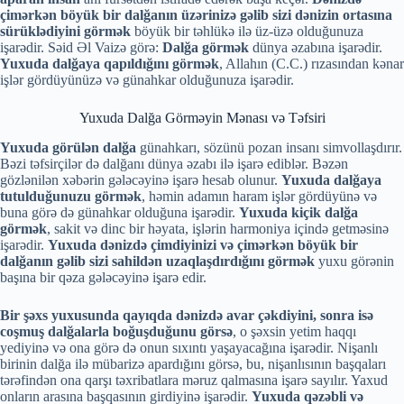
çimərkən böyük bir dalğanın üzərinizə gəlib sizi dənizin ortasına
sürüklədiyini görmək
böyük bir təhlükə ilə üz-üzə olduğunuza
işarədir. Səid Əl Vaizə görə:
Dalğa görmək
dünya əzabına işarədir.
Yuxuda dalğaya qapıldığını görmək
, Allahın (C.C.) rızasından kənar
işlər gördüyünüzə və günahkar olduğunuza işarədir.
Yuxuda Dalğa Görməyin Mənası və Təfsiri
Yuxuda görülən dalğa
günahkarı, sözünü pozan insanı simvollaşdırır.
Bəzi təfsirçilər də dalğanı dünya əzabı ilə işarə ediblər. Bəzən
gözlənilən xəbərin gələcəyinə işarə hesab olunur.
Yuxuda dalğaya
tutulduğunuzu görmək
, həmin adamın haram işlər gördüyünə və
buna görə də günahkar olduğuna işarədir.
Yuxuda kiçik dalğa
görmək
, sakit və dinc bir həyata, işlərin harmoniya içində getməsinə
işarədir.
Yuxuda dənizdə çimdiyinizi və çimərkən böyük bir
dalğanın gəlib sizi sahildən uzaqlaşdırdığını görmək
yuxu görənin
başına bir qəza gələcəyinə işarə edir.
Bir şəxs yuxusunda qayıqda dənizdə avar çəkdiyini, sonra isə
coşmuş dalğalarla boğuşduğunu görsə
, o şəxsin yetim haqqı
yediyinə və ona görə də onun sıxıntı yaşayacağına işarədir. Nişanlı
birinin dalğa ilə mübarizə apardığını görsə, bu, nişanlısının başqaları
tərəfindən ona qarşı təxribatlara məruz qalmasına işarə sayılır. Yaxud
onların arasına başqasının girdiyinə işarədir.
Yuxuda qəzəbli və