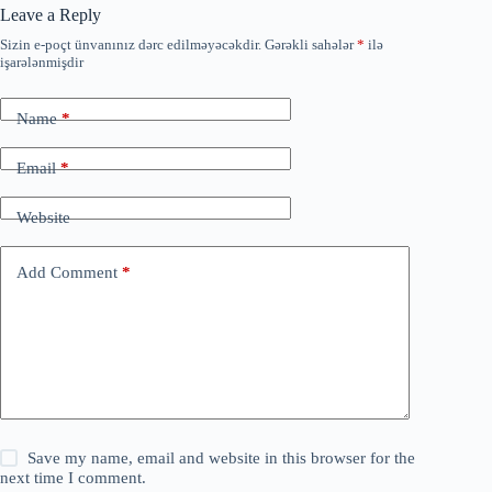
Leave a Reply
Sizin e-poçt ünvanınız dərc edilməyəcəkdir.
Gərəkli sahələr
*
ilə
işarələnmişdir
Name
*
Email
*
Website
Add Comment
*
Save my name, email and website in this browser for the
next time I comment.