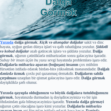
Yuxuda
dalğa görmək
;
Kiçik və ahəngdar dalğalar
sakit və dinc
həyata, uyğun gedən dünya işləri və qəlb rahatlığına yozulur.
Şiddətli
və kobud dalğalar
əzab gətirəcək işlərə və şiddətə yozulur.
Dalğa
görmək
, uğurun çətinliklərlə mübarizədən sonra gələcəyinə işarədir.
Subay bir insan üçün bu yuxu
sevgi həyatında problemlərə işarə edir.
Dalğalarla mübarizə aparan (boğuşan) insanın
çox mühüm
fürsətdən istifadə edərək birdən-birə yüksəlmək mənasındadır.
Dalğalı
dənizdə üzmək
çoxlu pul qazanmaq deməkdir.
Dalğaların sahilə
çırpılması
uzaqdan bir qismət gələcəyinə işarə edir.
Dalğa görmək
dəyişikliklə şərh olunur.
Yuxuda qayıqda olduğunuzu və böyük dalğalara tutulduğunuzu
görmək
, həyatınızda durmadan iş dəyişdirəcəyinizə və bir işin
öhdəsindən gələ bilməyəcəyinizə işarədir.
Yuxuda dalğa görməyi
uğurun çətin olacağına işarə kimi yozurlar.
Dalğalarla mübarizə
aparan insan
ani fürsətdən istifadə edərək başa keçər.
Dənizdə