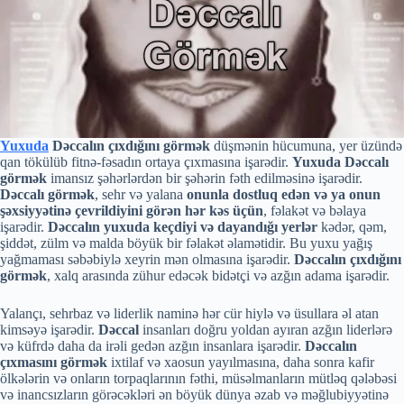
Yuxuda
Dəccalın çıxdığını görmək
düşmənin hücumuna, yer üzündə
qan tökülüb fitnə-fəsadın ortaya çıxmasına işarədir.
Yuxuda Dəccalı
görmək
imansız şəhərlərdən bir şəhərin fəth edilməsinə işarədir.
Dəccalı görmək
, sehr və yalana
onunla dostluq edən və ya onun
şəxsiyyətinə çevrildiyini görən hər kəs üçün
, fəlakət və bəlaya
işarədir.
Dəccalın yuxuda keçdiyi və dayandığı yerlər
kədər, qəm,
şiddət, zülm və malda böyük bir fəlakət əlamətidir. Bu yuxu yağış
yağmaması səbəbiylə xeyrin mən olmasına işarədir.
Dəccalın çıxdığını
görmək
, xalq arasında zühur edəcək bidətçi və azğın adama işarədir.
Yalançı, sehrbaz və liderlik naminə hər cür hiylə və üsullara əl atan
kimsəyə işarədir.
Dəccal
insanları doğru yoldan ayıran azğın liderlərə
və küfrdə daha da irəli gedən azğın insanlara işarədir.
Dəccalın
çıxmasını görmək
ixtilaf və xaosun yayılmasına, daha sonra kafir
ölkələrin və onların torpaqlarının fəthi, müsəlmanların mütləq qələbəsi
və inancsızların görəcəkləri ən böyük dünya əzab və məğlubiyyətinə