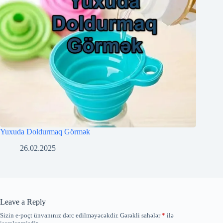
Yuxuda Doldurmaq Görmək
26.02.2025
Leave a Reply
Sizin e-poçt ünvanınız dərc edilməyəcəkdir.
Gərəkli sahələr
*
ilə