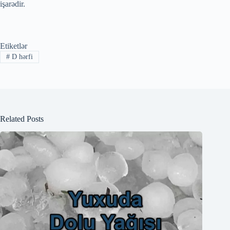
işarədir.
Etiketlər
#
D hərfi
Related Posts