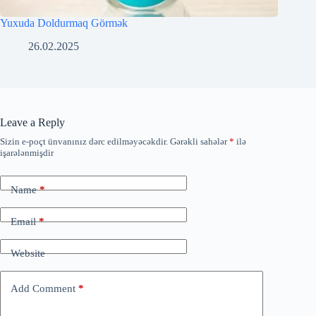
Yuxuda Doldurmaq Görmək
26.02.2025
Leave a Reply
Sizin e-poçt ünvanınız dərc edilməyəcəkdir.
Gərəkli sahələr
*
ilə
işarələnmişdir
Name
*
Email
*
Website
Add Comment
*