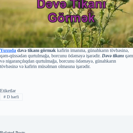
Yuxuda
dəvə tikanı görmək
kafirin imanına, günahkarın tövbəsinə,
qəm-qüssədən qurtulmağa, borcunu ödəməyə işarədir.
Dəvə tikanı
qəm
və nigarançılıqdan qurtulmağa, borcunu ödəməyə, günahkarın
tövbəsinə və kafirin müsəlman olmasına işarədir.
Etiketlər
#
D hərfi
Related Posts