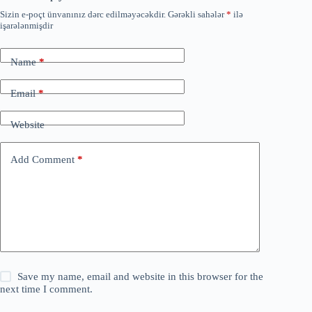
Sizin e-poçt ünvanınız dərc edilməyəcəkdir.
Gərəkli sahələr
*
ilə
işarələnmişdir
Name
*
Email
*
Website
Add Comment
*
Save my name, email and website in this browser for the
next time I comment.