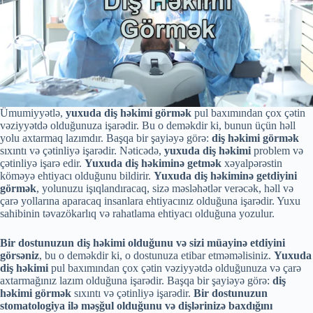
Ümumiyyətlə,
yuxuda diş həkimi görmək
pul baxımından çox çətin
vəziyyətdə olduğunuza işarədir. Bu o deməkdir ki, bunun üçün həll
yolu axtarmaq lazımdır. Başqa bir şayiəyə görə:
diş həkimi görmək
sıxıntı və çətinliyə işarədir. Nəticədə,
yuxuda diş həkimi
problem və
çətinliyə işarə edir.
Yuxuda diş həkiminə getmək
xəyalpərəstin
köməyə ehtiyacı olduğunu bildirir.
Yuxuda diş həkiminə getdiyini
görmək
, yolunuzu işıqlandıracaq, sizə məsləhətlər verəcək, həll və
çarə yollarına aparacaq insanlara ehtiyacınız olduğuna işarədir. Yuxu
sahibinin təvazökarlıq və rahatlama ehtiyacı olduğuna yozulur.
Bir dostunuzun diş həkimi olduğunu və sizi müayinə etdiyini
görsəniz
, bu o deməkdir ki, o dostunuza etibar etməməlisiniz.
Yuxuda
diş həkimi
pul baxımından çox çətin vəziyyətdə olduğunuza və çarə
axtarmağınız lazım olduğuna işarədir. Başqa bir şayiəyə görə:
diş
həkimi görmək
sıxıntı və çətinliyə işarədir.
Bir dostunuzun
stomatologiya ilə məşğul olduğunu və dişlərinizə baxdığını