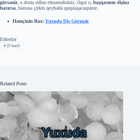
görsəniz
, o dosta etibar etməməlisiniz. Əgər o,
başqasının dişinə
baxırsa
, hansısa çirkin qeybətlə qarşılaşacaqsınız.
Həmçinin Bax:
Yuxuda Diş Görmək
Etiketlər
#
D hərfi
Related Posts