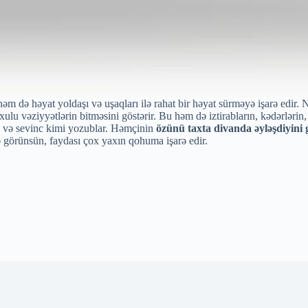
həm də həyat yoldaşı və uşaqları ilə rahat bir həyat sürməyə işarə edir.
ulu vəziyyətlərin bitməsini göstərir. Bu həm də iztirabların, kədərlərin
q və sevinc kimi yozublar. Həmçinin
özünü taxta divanda əyləşdiyini
görünsün, faydası çox yaxın qohuma işarə edir.