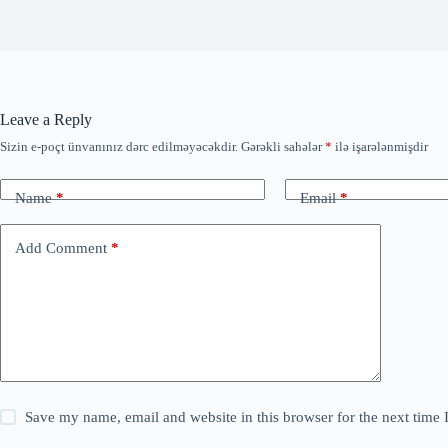
Leave a Reply
Sizin e-poçt ünvanınız dərc edilməyəcəkdir.
Gərəkli sahələr
*
ilə işarələnmişdir
Name
*
Email
*
Add Comment
*
Save my name, email and website in this browser for the next time