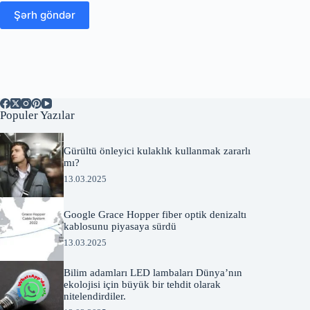
Şərh göndər
Populer Yazılar
Gürültü önleyici kulaklık kullanmak zararlı
mı?
13.03.2025
Google Grace Hopper fiber optik denizaltı
kablosunu piyasaya sürdü
13.03.2025
Bilim adamları LED lambaları Dünya’nın
ekolojisi için büyük bir tehdit olarak
nitelendirdiler.