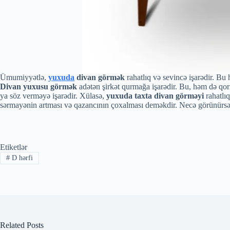
Ümumiyyətlə,
yuxuda
divan görmək
rahatlıq və sevincə işarədir. Bu 
Divan yuxusu görmək
adətən şirkət qurmağa işarədir. Bu, həm də qorx
ya söz verməyə işarədir. Xülasə,
yuxuda taxta divan görməyi
rahatlı
sərmayənin artması və qazancının çoxalması deməkdir. Necə görünürsə 
Etiketlər
#
D hərfi
Related Posts