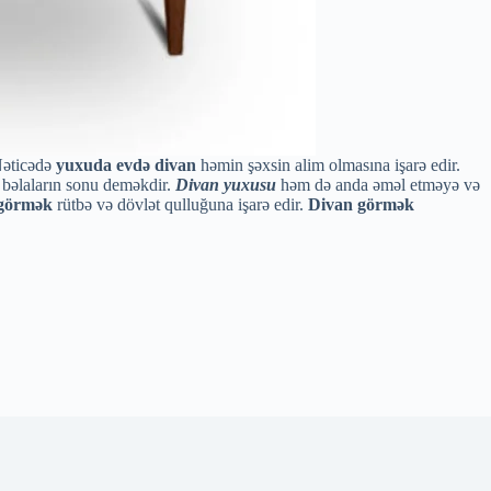
 Nəticədə
yuxuda evdə divan
həmin şəxsin alim olmasına işarə edir.
, bəlaların sonu deməkdir.
Divan yuxusu
həm də anda əməl etməyə və
 görmək
rütbə və dövlət qulluğuna işarə edir.
Divan görmək