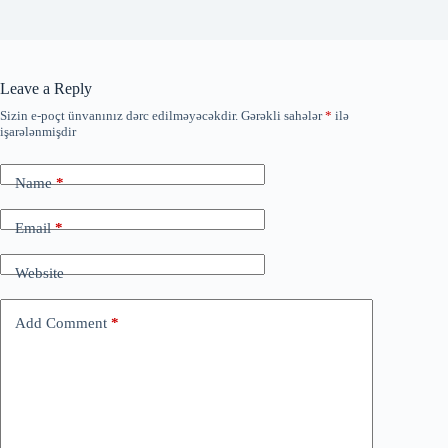
Leave a Reply
Sizin e-poçt ünvanınız dərc edilməyəcəkdir.
Gərəkli sahələr
*
ilə
işarələnmişdir
Name
*
Email
*
Website
Add Comment
*