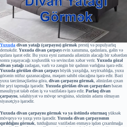
Yuxuda
divan yatağı (çarpayısı) görmək
prestij və populyarlıq
deməkdir.
Yuxuda divan çarpayı
evin xanımına, qadınlara, gəlin və
qızlara işarət edir. Bu yuxu eyni zamanda ailənizin alacağı bir xəbərdən
sonra yaşayacağı xoşbəxtlik və sevincdən xəbər verir.
Yuxuda gözəl
divan yatağı
zadəgan, varlı və zəngin bir qadının varlığına işarə edir.
Yuxuda görülən divan çarpayı
böyük yaxşılığa, xeyirxahlığa, yuxu
görənin nüfuz qazanacağına, məqam sahibi olacağına işarə edir. Bəzi
yuxu tərcüməçilərinə görə,
divan çarpayısı görmək
, əlinizdən çıxan
bir şeyi tapmağa işarədir.
Yuxuda görülən divan çarpayıları
bəzən
məsuliyyət tələb edən iş və vəzifələrə işarə edir.
Parlaq divan
çarpayısı
, səlahiyyət və mövqe sevgisinə, sözünün adamı olmayan
siyasətçiyə işarədir.
Yuxuda divan çarpayısı görmək və ya üstündə oturmaq
yüksək
mövqeyə və yaxşı yerə işarədir.
Yuxuda divan çarpayısının
qırıldığını görmək
, tutduğunuz vəzifədən enməyə işdən çıxarılmağa