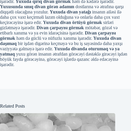
işarədir.
Yuxuda qırıq divan görmək
həm də kədərə işarədir.
Yuxusunda sınıq divan görən adamın
dostlarına və ətrafına qarşı
diqqətli olacağına yozulur.
Yuxuda divan yatağı
insanın ailəsi ilə
daha çox vaxt keçirməli lazım olduğuna və onlarla daha çox vaxt
keçirəcəyinə işarə edir.
Yuxuda divan örtüyü görmək
sirləri
gizlətməyə işarədir.
Divan çarpayısı görmək
mötəbər, gözəl və
etibarlı xanıma və ya evin idarəçisinə işarədir.
Divan çarpayısı
görmək
həm də güclü və nüfuzlu xanıma işarədir.
Yuxuda divan
daşımaq
bir işdən digərinə keçməyə və bu iş sayəsində daha yaxşı
vəziyyətə gəlməyə işarə edir.
Yuxuda divanda oturumaq və ya
yatmaq
yuxu görən insanın ətrafdan görəcəyi dəstəklə girəcəyi işdən
böyük fayda görəcəyinə, görəcəyi işlərdə qazanc əldə edəcəyinə
işarədir.
Related Posts