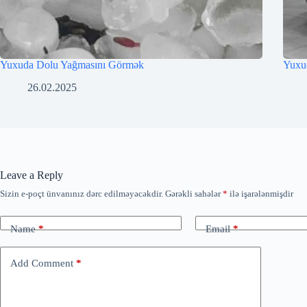
Yuxuda Dolu Yağmasını Görmək
Yuxu
26.02.2025
Leave a Reply
Sizin e-poçt ünvanınız dərc edilməyəcəkdir.
Gərəkli sahələr
*
ilə işarələnmişdir
Name
*
Email
*
Add Comment
*