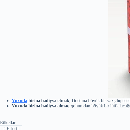
Yuxuda
birinə hədiyyə etmək
, Dostuna böyük bir yaxşılıq eəcə
Yuxuda birinə hədiyyə almaq
qohumdan böyük bir lütf alacağın
Etiketlər
#
H hərfi