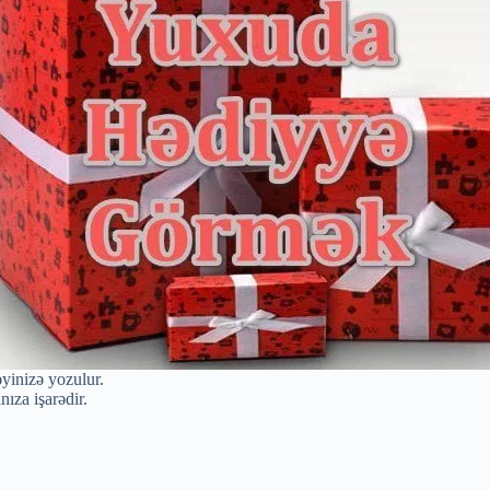
yinizə yozulur.
ıza işarədir.