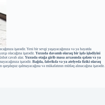
cağınıza işarədir. Yeni bir sevgi yaşayacağınıza və ya həyatda
axşı olacağına işarədir.
Yuxuda davamlı olaraq bir işdə işlədiyini
üsbət cavab alar.
Yuxuda otağa girib masa arxasında qələm və ya
mayacağınıza işarədir.
Bağda, fabrikdə və ya atelyedə fiziki olaraq
in qarşılıqsız qalmayacağına və mükafatının mütləq alınacağına işarədir.