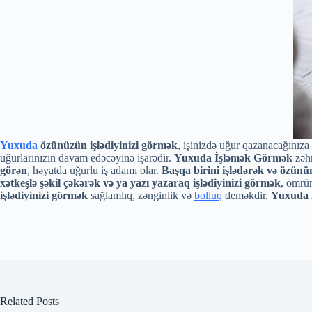
Yuxuda
özünüzün işlədiyinizi görmək
, işinizdə uğur qazanacağınıza 
uğurlarınızın davam edəcəyinə işarədir.
Yuxuda İşləmək Görmək
zəhm
görən
, həyatda uğurlu iş adamı olar.
Başqa birini işlədərək və özünü
xətkeşlə şəkil çəkərək və ya yazı yazaraq işlədiyinizi görmək
, ömrü
işlədiyinizi görmək
sağlamlıq, zənginlik və
bolluq
deməkdir.
Yuxuda 
Related Posts