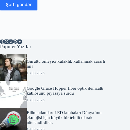
Şərh göndər
Populer Yazılar
Gürültü önleyici kulaklık kullanmak zararlı
mı?
13.03.2025
Google Grace Hopper fiber optik denizaltı
kablosunu piyasaya sürdü
13.03.2025
Bilim adamları LED lambaları Dünya’nın
ekolojisi için büyük bir tehdit olarak
nitelendirdiler.
13.03.2025