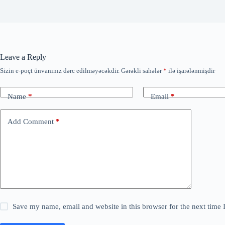
Leave a Reply
Sizin e-poçt ünvanınız dərc edilməyəcəkdir.
Gərəkli sahələr
*
ilə işarələnmişdir
Name
*
Email
*
Add Comment
*
Save my name, email and website in this browser for the next time