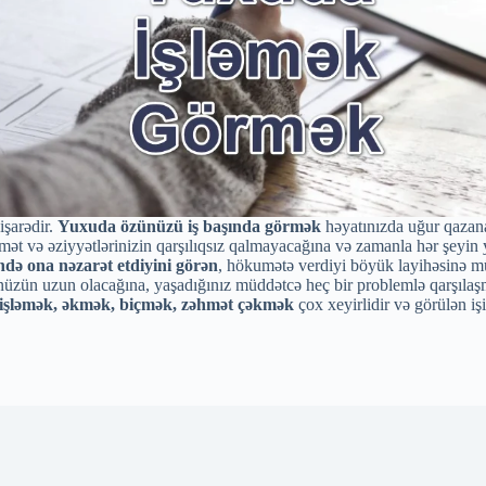
işarədir.
Yuxuda özünüzü iş başında görmək
həyatınızda uğur qazana
ət və əziyyətlərinizin qarşılıqsız qalmayacağına və zamanla hər şeyin y
ndə ona nəzarət etdiyini görən
, hökumətə verdiyi böyük layihəsinə m
nüzün uzun olacağına, yaşadığınız müddətcə heç bir problemlə qarşılaş
işləmək, əkmək, biçmək, zəhmət çəkmək
çox xeyirlidir və görülən iş