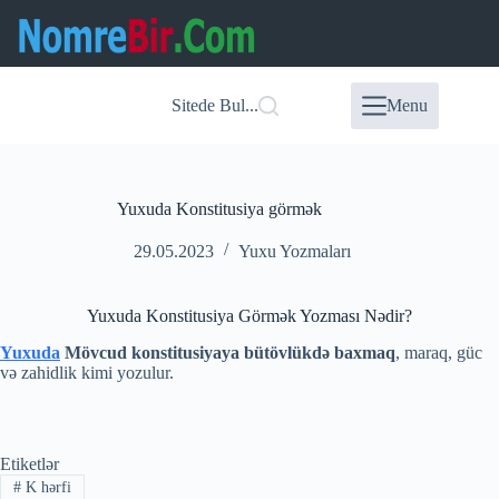
Skip
to
content
Sitede Bul...
Menu
Yuxuda Konstitusiya görmək
29.05.2023
Yuxu Yozmaları
Yuxuda Konstitusiya Görmək Yozması Nədir?
Yuxuda
Mövcud konstitusiyaya bütövlükdə baxmaq
, maraq, güc
və zahidlik kimi yozulur.
Etiketlər
#
K hərfi