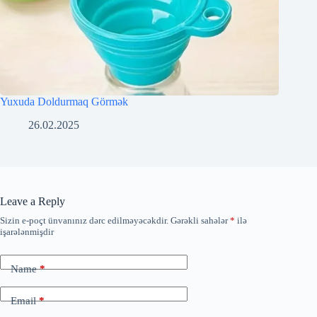
Yuxuda Doldurmaq Görmək
26.02.2025
Leave a Reply
Sizin e-poçt ünvanınız dərc edilməyəcəkdir.
Gərəkli sahələr
*
ilə
işarələnmişdir
Name
*
Email
*