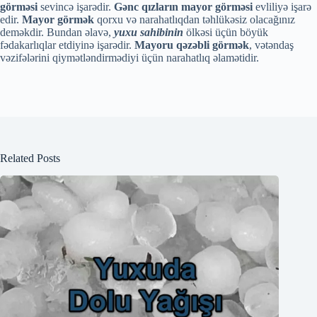
görməsi
sevincə işarədir.
Gənc qızların mayor görməsi
evliliyə işarə
edir.
Mayor görmək
qorxu və narahatlıqdan təhlükəsiz olacağınız
deməkdir. Bundan əlavə,
yuxu sahibinin
ölkəsi üçün böyük
fədakarlıqlar etdiyinə işarədir.
Mayoru qəzəbli görmək
, vətəndaş
vəzifələrini qiymətləndirmədiyi üçün narahatlıq əlamətidir.
Related Posts