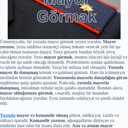
Ümumiyyətlə, bir yuxuda mayor görmək xeyirə yozulur.
Mayor
yuxusu
, yuxu sahibinə nəzarətçi olmaq imkanı verəcək yeni bir işə
cəhd etməsi mənasını daşıyır. Yuxu görənin bundan böyük zövq
alacağına yozulur. Yenə
mayor görmək
, insanın edəcəyi işlə layiqli və
vacib bir işə sahib olacağı deməkdir. Problemlərin aradan qaldırılması
və işlərin açılması deməkdir. Yaxşı bir nüfuza nail olmaqdır.
Yuxuda
mayor ilə danışmaq
kömək və qələbəni göstərir. Həm də ictimaiyyət
tərəfindən hörmət görməkdir.
Yuxusunda mayorla danışdığını görən
rəqiblərinə qarşı qələbə qazanar. Nəticədə,
yuxuda mayorla
danışmaq
, müsəlman ordular üçün qələbə əlamətidir. Bundan əlavə,
mayor olduğunuzu görmək
, cəsarətli, məşhur bir insandan
faydalanacağınıza yozulur. Eyni zamanda səlahiyyət və şərəfə dəlalət
edir.
Yuxuda
mayor və komandir olmaq
şöhrət, mülkiyyət, vəzifə və
rütbəyə işarədir.
Komandir yuxusu
, ağsaqqallarını dinləyən və
müdirinə itaət edən bir insanı ifadə edir.
Ana və atanın mayor