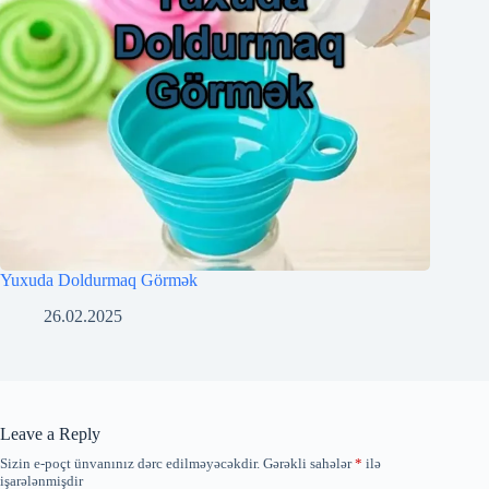
Yuxuda Doldurmaq Görmək
26.02.2025
Leave a Reply
Sizin e-poçt ünvanınız dərc edilməyəcəkdir.
Gərəkli sahələr
*
ilə
işarələnmişdir