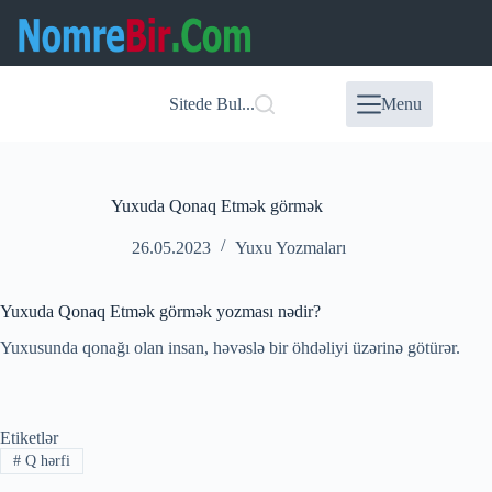
Skip
to
content
Sitede Bul...
Menu
Yuxuda Qonaq Etmək görmək
26.05.2023
Yuxu Yozmaları
Yuxuda Qonaq Etmək görmək yozması nədir?
Yuxusunda qonağı olan insan, həvəslə bir öhdəliyi üzərinə götürər.
Etiketlər
#
Q hərfi