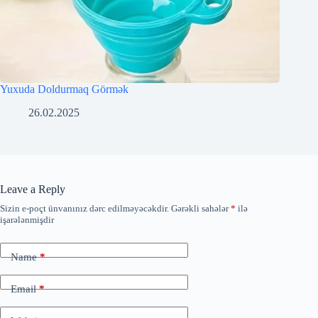
Yuxuda Doldurmaq Görmək
26.02.2025
Leave a Reply
Sizin e-poçt ünvanınız dərc edilməyəcəkdir.
Gərəkli sahələr
*
ilə
işarələnmişdir
Name
*
Email
*