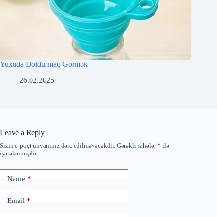
Yuxuda Doldurmaq Görmək
26.02.2025
Leave a Reply
Sizin e-poçt ünvanınız dərc edilməyəcəkdir.
Gərəkli sahələr
*
ilə
işarələnmişdir
Name
*
Email
*