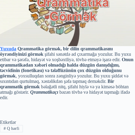
Yuxuda
Qrammatika görmək, bir dilin qrammatikasını
öyrəndiyinizi görmək
şifahi sənətdə ad çıxarmağa yozulur. Bu yuxu
etibar və şərəfə, hidayət və xoşbəxtliyə, tövbə etməyə işarə edir.
Onun
qrammatikadan xəbəri olmadığı halda düzgün danışdığını,
təcvidinin (fonetikası) və tələffüzünün çox düzgün olduğunu
görmək
, yoxsulluqdan sonra zənginliyə yozulur. Bu yuxu şiddət və
sıxıntıdan qurtulmaq, xəstəlikdən şəfa tapmaq deməkdir.
Bir
qrammatik görmək
bəlağətli nitq, şifahi hiylə və ya kiməsə böhtan
atmağı göstərir.
Qrammatikaçı
bəzən tövbə və hidayət tapmağı ifadə
edir.
Etiketlər
#
Q hərfi