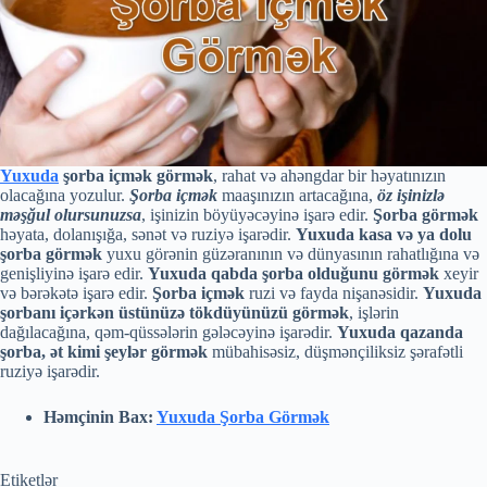
Yuxuda
şorba içmək görmək
, rahat və ahəngdar bir həyatınızın
olacağına yozulur.
Şorba içmək
maaşınızın artacağına,
öz işinizlə
məşğul olursunuzsa
, işinizin böyüyəcəyinə işarə edir.
Şorba görmək
həyata, dolanışığa, sənət və ruziyə işarədir.
Yuxuda kasa və ya dolu
şorba görmək
yuxu görənin güzəranının və dünyasının rahatlığına və
genişliyinə işarə edir.
Yuxuda qabda şorba olduğunu görmək
xeyir
və bərəkətə işarə edir.
Şorba içmək
ruzi və fayda nişanəsidir.
Yuxuda
şorbanı içərkən üstünüzə tökdüyünüzü görmək
, işlərin
dağılacağına, qəm-qüssələrin gələcəyinə işarədir.
Yuxuda qazanda
şorba, ət kimi şeylər görmək
mübahisəsiz, düşmənçiliksiz şərafətli
ruziyə işarədir.
Həmçinin Bax:
Yuxuda Şorba Görmək
Etiketlər