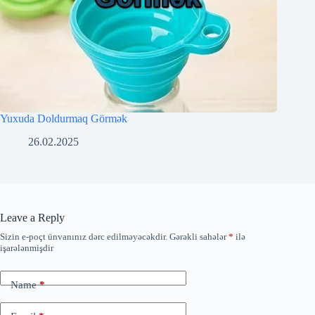
Yuxuda Doldurmaq Görmək
26.02.2025
Leave a Reply
Sizin e-poçt ünvanınız dərc edilməyəcəkdir.
Gərəkli sahələr
*
ilə
işarələnmişdir
Name
*