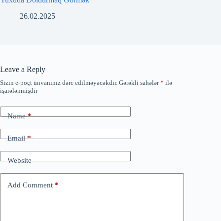
26.02.2025
Leave a Reply
Sizin e-poçt ünvanınız dərc edilməyəcəkdir.
Gərəkli sahələr
*
ilə
işarələnmişdir
Name
*
Email
*
Website
Add Comment
*