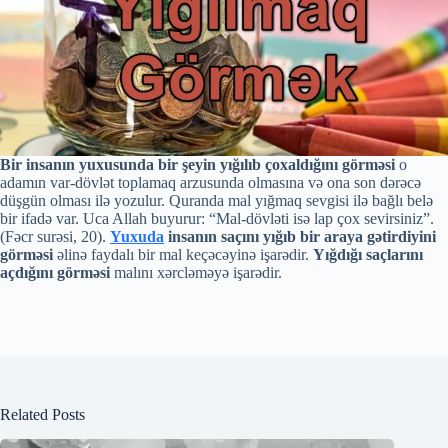
Bir insanın yuxusunda bir şeyin yığılıb çoxaldığını görməsi
o
adamın var-dövlət toplamaq arzusunda olmasına və ona son dərəcə
düşgün olması ilə yozulur. Quranda mal yığmaq sevgisi ilə bağlı belə
bir ifadə var. Uca Allah buyurur: “Mal-dövləti isə lap çox sevirsiniz”.
(Fəcr surəsi, 20).
Yuxuda
insanın saçını yığıb bir araya gətirdiyini
görməsi
əlinə faydalı bir mal keçəcəyinə işarədir.
Yığdığı saçlarını
açdığını görməsi
malını xərcləməyə işarədir.
Related Posts