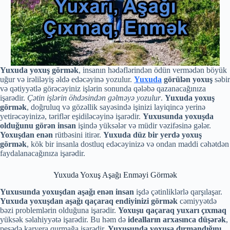
Yuxuda yoxuş görmək
, insanın hədəflərindən ödün vermədən böyük
uğur və irəliləyiş əldə edəcəyinə yozulur.
Yuxuda
görülən yoxuş
səbir
və qətiyyətlə görəcəyiniz işlərin sonunda qələbə qazanacağınıza
işarədir.
Çətin işlərin öhdəsindən gəlməyə yozulur
.
Yuxuda
yoxuş
görmək
, doğruluq və gözəllik sayəsində işinizi layiqincə yerinə
yetirəcəyinizə, təriflər eşidiləcəyinə işarədir.
Yuxusunda yoxuşda
olduğunu görən insan
işində yüksələr və müdir vəzifəsinə gələr.
Yoxuşdan enən
rütbəsini itirər.
Yuxuda düz bir yerdə yoxuş
görmək
, kök bir insanla dostluq edəcəyinizə və ondan maddi cəhətdən
faydalanacağınıza işarədir.
Yuxuda Yoxuş Aşağı Enməyi Görmək
Yuxusunda yoxuşdan aşağı enən insan
işdə çətinliklərlə qarşılaşar.
Yuxuda
yoxuşdan
aşağı qaçaraq endiyinizi görmək
cəmiyyətdə
bəzi problemlərin olduğuna işarədir.
Yoxuşu qaçaraq yuxarı çıxmaq
yüksək səlahiyyətə işarədir. Bu həm də
idealların arxasınca düşərək
,
peşədə karyera qurmağa işarədir.
Yuxusunda yoxuşa dırmandığını