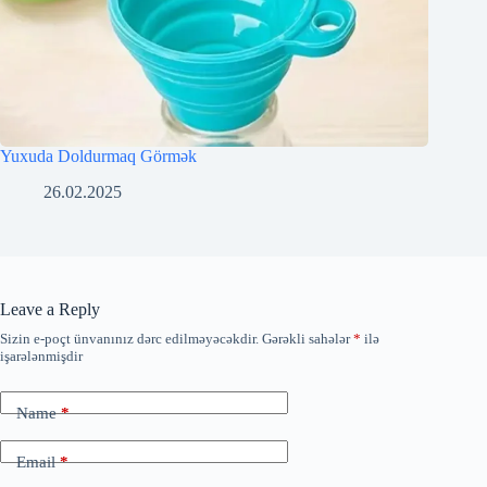
Yuxuda Doldurmaq Görmək
26.02.2025
Leave a Reply
Sizin e-poçt ünvanınız dərc edilməyəcəkdir.
Gərəkli sahələr
*
ilə
işarələnmişdir
Name
*
Email
*