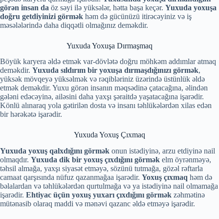
görən insan da
öz səyi ilə yüksələr, hətta başa keçər.
Yuxuda yoxuşa
doğru getdiyinizi görmək
həm də gücünüzü itirəcəyiniz və iş
məsələlərində daha diqqətli olmağınız deməkdir.
Yuxuda Yoxuşa Dırmaşmaq
Böyük karyera əldə etmək var-dövlətə doğru möhkəm addımlar atmaq
deməkdir.
Yuxuda sıldırım bir yoxuşa dırmaşdığınızı görmək
,
yüksək mövqeyə yüksəlmək və rəqibləriniz üzərində üstünlük əldə
etmək deməkdir. Yuxu görən insanın məqsədinə çatacağına, əlindən
gələni edəcəyinə, ailəsini daha yaxşı şəraitdə yaşatacağına işarədir.
Könlü alınaraq yola gətirilən dosta və insanı təhlükələrdən xilas edən
bir hərəkətə işarədir.
Yuxuda Yoxuş Çıxmaq
Yuxuda yoxuş qalxdığını görmək
onun istədiyinə, arzu etdiyinə nail
olmaqdır.
Yuxuda dik bir yoxuş çıxdığını görmək
elm öyrənməyə,
təhsil almağa, yaxşı siyasət etməyə, sözünü tutmağa, gözəl rəftarla
camaat qarşısında nüfuz qazanmağaa işarədir.
Yoxuş çıxmaq
həm də
bəlalardan və təhlükələrdən qurtulmağa və ya istədiyinə nail olmamağa
işarədir.
Ehtiyac üçün yoxuş yuxarı çıxdığını görmək
zəhmətinə
mütənasib olaraq maddi və mənəvi qazanc əldə etməyə işarədir.