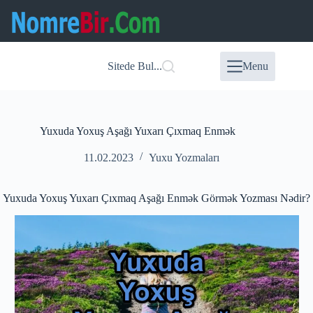
Skip
to
content
Sitede Bul...
Menu
Yuxuda Yoxuş Aşağı Yuxarı Çıxmaq Enmək
11.02.2023
Yuxu Yozmaları
Yuxuda Yoxuş Yuxarı Çıxmaq Aşağı Enmək Görmək Yozması Nədir?