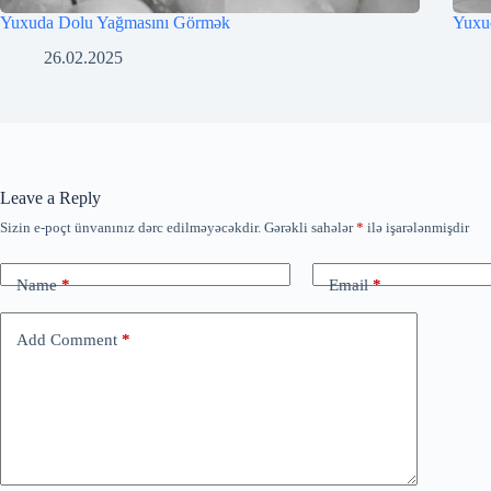
Yuxuda Dolu Yağmasını Görmək
Yuxu
26.02.2025
Leave a Reply
Sizin e-poçt ünvanınız dərc edilməyəcəkdir.
Gərəkli sahələr
*
ilə işarələnmişdir
Name
*
Email
*
Add Comment
*