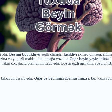
arədir.
Beynin böyüklüyü
ağıllı olmağa,
kiçikliyi
axmaq olmağa, ağlına 
zinə və ya gizli maldan dolanmağa yozulur.
Əgər beyin yeyirsinizsə
, 
lakin çox güclü olan birini ifadə edir. Bəzən gizli mal kimi yozulur. B
biləcəyinə işarə edir.
Əgər öz beyninizi görmüsünüzsə
, bu, vəziyyət