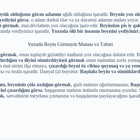
öyük olduğunu görən adamın
ağıllı olduğuna işarədir.
Beynin yox ol
yediyini görsə
, o adam dərhal ölər və ya dəyərsiz adamın malını yeyər. B
ü görmək
, mal-dövlətinin yox olacağına işarə edir.
Beyindən pis iy gə
tında verdiyinizə işarədir.
Yuxuda ölü bir insanın beynini yediyiniz
Yuxuda Beyin Görməyin Mənası və Təfsiri
ı görmək
, onun toplayıb gizlətdiyi malların yox olacağına dəlalət edir. 
ırdığını və iliyini sömürdüyünü görmək
onun malından zorla yeməyə
 mal sirrini ifşa etməyə,
çıxardığı beyni öz cibinə qoymaq və ya ye
nə və israfa işarədir. Danyal (ə) buyurur:
Başdakı beyin və sümüklərdə
ını, beyninin çölə axdığını görmək
, gizli malının oğurlanmasına;
Başı
ini çıxardığını görsə
, başqasının malının üstündə oturmasına yozulur.
ək,
sərvətinizin meydana çıxmasına və başqalarına paylayacağına işarəd