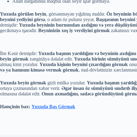
Allah dərgahında məqbul olan xeyir işlər görməyə.
Yuxuda görülən beyin
, görsənməyən yığılmış maldır.
Öz beyninin b
beynini yediyini görsə
, o adam öz pulunu yeyər.
Başqasının beynini 
demişdir:
Yuxuda beyninin burnundan axdığını və yerə düşdüyün
gecikməyə işarədir.
Beyninizin xoş iy verdiyini görmək
zəkatınızı vax
İbn Kəsir demişdir:
Yuxuda başının yarıldığını və beyninin axdığın
beyin görmək
zənginliyə dəlalət edir.
Yuxuda birinin sümüyünü sınd
almaq kimi yozulur.
Yuxuda kişinin beynini çıxardığını görmək
onun
və ya hamısını kiməsə vermək görmək
, mal-dövlətinizin xərclənməsi
Yuxuda beyin görmək
gizli mülkə yozulur.
Yuxuda başının yarıldığ
ortaya çıxmasından xəbər verir.
Əgər insan öz sümüyünü sındırıb iliy
olmasına dəlalət edir.
Onun axmadığını, sadəcə göründüyünü görm
Həmçinin bax:
Yuxuda Baş Görmək