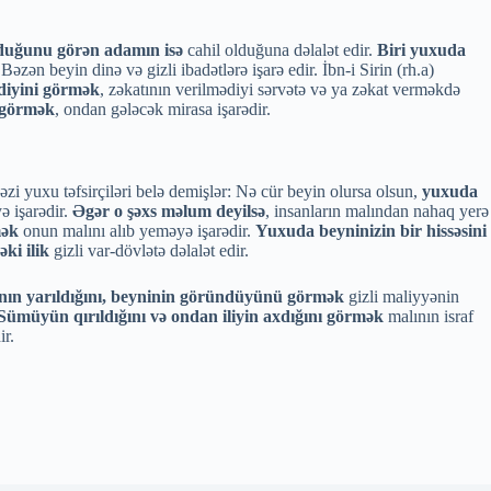
duğunu görən adamın isə
cahil olduğuna dəlalət edir.
Biri yuxuda
əzən beyin dinə və gizli ibadətlərə işarə edir. İbn-i Sirin (rh.a)
ldiyini görmək
, zəkatının verilmədiyi sərvətə və ya zəkat verməkdə
i görmək
, ondan gələcək mirasa işarədir.
Bəzi yuxu təfsirçiləri belə demişlər: Nə cür beyin olursa olsun,
yuxuda
 işarədir.
Əgər o şəxs məlum deyilsə
, insanların malından nahaq yerə
mək
onun malını alıb yeməyə işarədir.
Yuxuda beyninizin bir hissəsini
ki ilik
gizli var-dövlətə dəlalət edir.
nın yarıldığını, beyninin göründüyünü görmək
gizli maliyyənin
Sümüyün qırıldığını və ondan iliyin axdığını görmək
malının israf
ir.