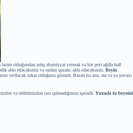
lazım olduğundan artıq əhəmiyyət vermək və hər şeyi ağılla həll
bilik əldə edəcəksiniz və ondan qazanc əldə edəcəksiniz.
Beyin
əzən veriləcək zəkat olduğunu göstərir. Bəzən isə ana, ata və ya yuvayı
inizdən və mühitinizdən razı qalmadığınıza işarədir.
Yuxuda öz beynini