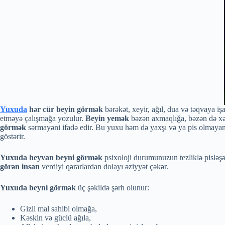
Yuxuda
hər cür beyin görmək
bərəkət, xeyir, ağıl, dua və təqvaya iş
etməyə çalışmağa yozulur.
Beyin yemək
bəzən axmaqlığa, bəzən də xə
görmək
sərmayəni ifadə edir. Bu yuxu həm də yaxşı və ya pis olmayan, 
göstərir.
Yuxuda heyvan beyni görmək
psixoloji durumunuzun tezliklə pisləşə 
görən insan
verdiyi qərarlardan dolayı əziyyət çəkər.
Yuxuda beyni görmək
üç şəkildə şərh olunur:
Gizli mal sahibi olmağa,
Kəskin və güclü ağıla,