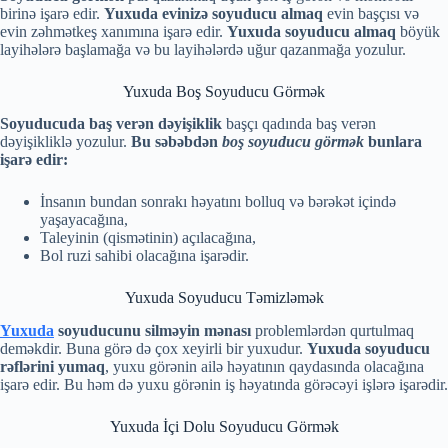
birinə işarə edir.
Yuxuda evinizə soyuducu almaq
evin başçısı və
evin zəhmətkeş xanımına işarə edir.
Yuxuda soyuducu almaq
böyük
layihələrə başlamağa və bu layihələrdə uğur qazanmağa yozulur.
Yuxuda Boş Soyuducu Görmək
Soyuducuda baş verən dəyişiklik
başçı qadında baş verən
dəyişikliklə yozulur.
Bu səbəbdən
boş soyuducu görmək
bunlara
işarə edir:
İnsanın bundan sonrakı həyatını bolluq və bərəkət içində
yaşayacağına,
Taleyinin (qismətinin) açılacağına,
Bol ruzi sahibi olacağına işarədir.
Yuxuda Soyuducu Təmizləmək
Yuxuda
soyuducunu silməyin mənası
problemlərdən qurtulmaq
deməkdir. Buna görə də çox xeyirli bir yuxudur.
Yuxuda soyuducu
rəflərini yumaq
, yuxu görənin ailə həyatının qaydasında olacağına
işarə edir. Bu həm də yuxu görənin iş həyatında görəcəyi işlərə işarədir.
Yuxuda İçi Dolu Soyuducu Görmək