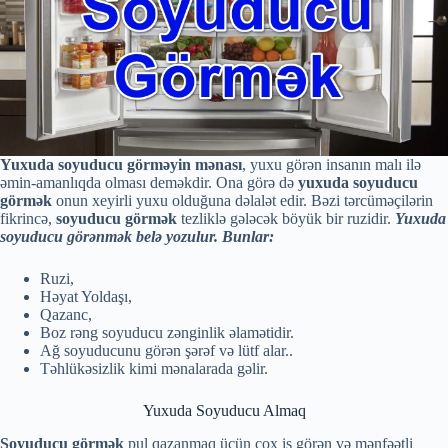
Yuxuda soyuducu görməyin mənası
, yuxu görən insanın malı ilə
əmin-amanlıqda olması deməkdir. Ona görə də
yuxuda soyuducu
görmək
onun xeyirli yuxu olduğuna dəlalət edir. Bəzi tərcüməçilərin
fikrincə,
soyuducu görmək
tezliklə gələcək böyük bir ruzidir.
Yuxuda
soyuducu görənmək belə yozulur. Bunlar:
Ruzi,
Həyat Yoldaşı,
Qazanc,
Boz rəng soyuducu zənginlik əlamətidir.
Ağ soyuducunu görən şərəf və lütf alar..
Təhlükəsizlik kimi mənalarada gəlir.
Yuxuda Soyuducu Almaq
Soyuducu görmək
pul qazanmaq üçün çox iş görən və mənfəətli