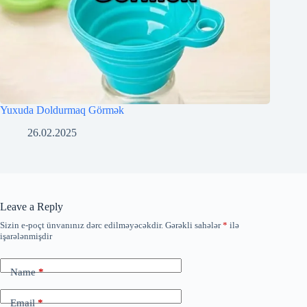
Yuxuda Doldurmaq Görmək
26.02.2025
Leave a Reply
Sizin e-poçt ünvanınız dərc edilməyəcəkdir.
Gərəkli sahələr
*
ilə
işarələnmişdir
Name
*
Email
*