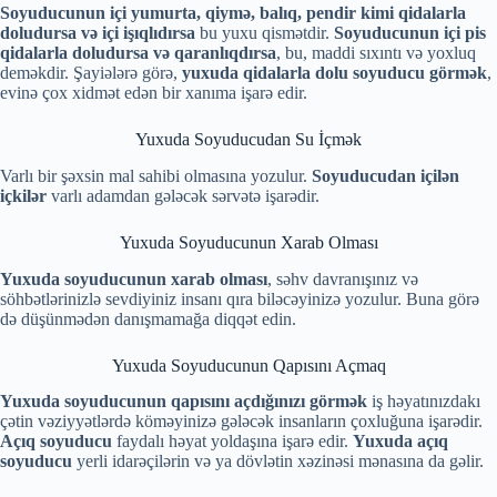
Soyuducunun içi yumurta, qiymə, balıq, pendir kimi qidalarla
doludursa və içi işıqlıdırsa
bu yuxu qismətdir.
Soyuducunun içi pis
qidalarla doludursa və qaranlıqdırsa
, bu, maddi sıxıntı və yoxluq
deməkdir. Şayiələrə görə,
yuxuda qidalarla dolu soyuducu görmək
,
evinə çox xidmət edən bir xanıma işarə edir.
Yuxuda Soyuducudan Su İçmək
Varlı bir şəxsin mal sahibi olmasına yozulur.
Soyuducudan içilən
içkilər
varlı adamdan gələcək sərvətə işarədir.
Yuxuda Soyuducunun Xarab Olması
Yuxuda soyuducunun xarab olması
, səhv davranışınız və
söhbətlərinizlə sevdiyiniz insanı qıra biləcəyinizə yozulur. Buna görə
də düşünmədən danışmamağa diqqət edin.
Yuxuda Soyuducunun Qapısını Açmaq
Yuxuda soyuducunun qapısını açdığınızı görmək
iş həyatınızdakı
çətin vəziyyətlərdə köməyinizə gələcək insanların çoxluğuna işarədir.
Açıq soyuducu
faydalı həyat yoldaşına işarə edir.
Yuxuda açıq
soyuducu
yerli idarəçilərin və ya dövlətin xəzinəsi mənasına da gəlir.