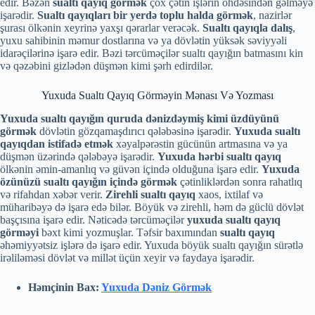
edir. Bəzən
sualtı qayıq görmək
çox çətin işlərin öhdəsindən gəlməyə
işarədir.
Sualtı qayıqları bir yerdə toplu halda görmək
, nazirlər
şurası ölkənin xeyrinə yaxşı qərarlar verəcək.
Sualtı qayıqla dalış
,
yuxu sahibinin məmur dostlarına və ya dövlətin yüksək səviyyəli
idarəçilərinə işarə edir. Bəzi tərcüməçilər sualtı qayığın batmasını kin
və qəzəbini gizlədən düşmən kimi şərh edirdilər.
Yuxuda Sualtı Qayıq Görməyin Mənası Və Yozması
Yuxuda sualtı qayığın quruda dənizdəymiş kimi üzdüyünü
görmək
dövlətin gözqamaşdırıcı qələbəsinə işarədir.
Yuxuda sualtı
qayıqdan istifadə etmək
xəyalpərəstin gücünün artmasına və ya
düşmən üzərində qələbəyə işarədir.
Yuxuda hərbi sualtı qayıq
ölkənin əmin-amanlıq və güvən içində olduğuna işarə edir.
Yuxuda
özünüzü sualtı qayığın içində görmək
çətinliklərdən sonra rahatlıq
və rifahdan xəbər verir.
Zirehli sualtı qayıq
xaos, ixtilaf və
müharibəyə də işarə edə bilər. Böyük və zirehli, həm də güclü dövlət
başçısına işarə edir. Nəticədə tərcüməçilər
yuxuda sualtı qayıq
görməyi
bəxt kimi yozmuşlar. Təfsir baxımından
sualtı qayıq
əhəmiyyətsiz işlərə də işarə edir. Yuxuda böyük sualtı qayığın sürətlə
irəliləməsi dövlət və millət üçün xeyir və faydaya işarədir.
Həmçinin Bax:
Yuxuda Dəniz Görmək