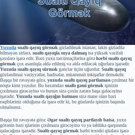
Yuxuda
sualtı qayıq görmək
gizlədilmək istənən, lakin gizlədilə
bilməyən sirlərə,
sualtı qayıqla suya dalmaq
isə yüksək vəzifəli
şəxslərə işarə edir. Bəzi yuxu tərcüməçilərinə görə
hərbi sualtı qayıq
görmək
çox asanlıqla əldə edilmiş və əldə ediləcək uğurlara işarədir.
Yuxuda sualtı qayıq sürmək
gənclər üçün uğurdur.
Sualtı qayıq
gözlənilməz vəziyyətlər, hadisələr, müəmmalı inkişaflar deməkdir.
Başqa bir rəvayətə görə,
yuxuda sualtı qayıq partlaması
çıxılmaz bir
nöqtə kimi yozulur. Bu baxımdan
sualtı gəmi görmək
işinizin
çıxılmaza girəcəyinə və bunun sizə çoxlu zərərə başa gələcəyinə
işarədir.
Yuxuda sualtı qayığın batması
sizə mane olan bəzi
rəqibləriniz olduğuna da işarə edir ki, bu günlərdə işinizin başında
olmalısınız.
Başqa bir rəvayətə görə:
Əgər sualtı qayıq partlayıb batsa
, yuxu
görənin bəzi işlərinin çıxılmaza girəcəyinə və ya təhlükə qarşısında
qalacağına işarədir.
Sualtı qayıq görmək
hərbi texniki qitələrə işarə