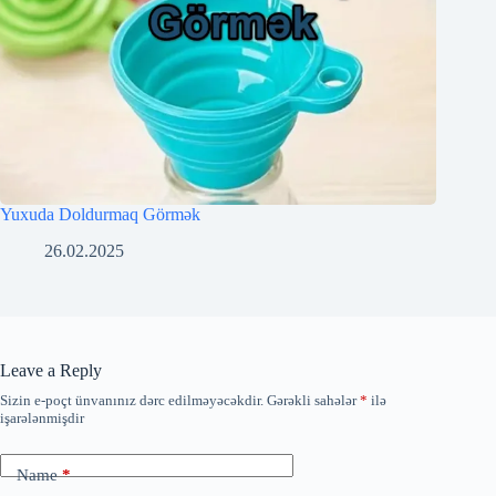
Yuxuda Doldurmaq Görmək
26.02.2025
Leave a Reply
Sizin e-poçt ünvanınız dərc edilməyəcəkdir.
Gərəkli sahələr
*
ilə
işarələnmişdir
Name
*