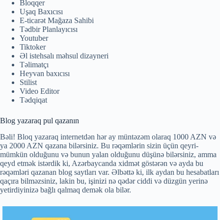
Bloqqer
Uşaq Baxıcısı
E-ticarət Mağaza Sahibi
Tədbir Planlayıcısı
Youtuber
Tiktoker
Əl istehsalı məhsul dizayneri
Təlimatçı
Heyvan baxıcısı
Stilist
Video Editor
Tədqiqat
Blog yazaraq pul qazanın
Bəli! Bloq yazaraq internetdən hər ay müntəzəm olaraq 1000 AZN və
ya 2000 AZN qazana bilərsiniz. Bu rəqəmlərin sizin üçün qeyri-
mümkün olduğunu və bunun yalan olduğunu düşünə bilərsiniz, amma
qeyd etmək istərdik ki, Azərbaycanda xidmət göstərən və ayda bu
rəqəmləri qazanan blog saytları var. Əlbəttə ki, ilk aydan bu hesabatları
qaçıra bilməzsiniz, lakin bu, işinizi nə qədər ciddi və düzgün yerinə
yetirdiyinizə bağlı qalmaq demək ola bilər.