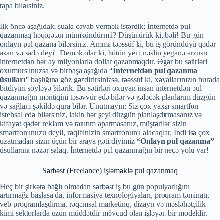
tapa bilərsiniz.
İlk öncə aşağıdakı suala cavab vermək istərdik; İnternetdə pul
qazanmaq həqiqətən mümkündürmü? Düşünürük ki, bəli! Bu gün
onlayn pul qazana bilərsiniz. Amma təəssüf ki, bu iş göründüyü qədər
asan və sadə deyil. Demək olar ki, bütün yeni nəslin yeganə arzusu
internetdən hər ay milyonlarla dollar qazanmaqdır. Əgər bu sətirləri
oxumursunuzsa və birbaşa aşağıda
“İnternetdən pul qazanma
üsulları”
başlığına göz gəzdirirsinizsə, təəssüf ki, xəyallarınızın burada
bitdiyini söyləyə bilərik. Bu sətirləri oxuyan insan internetdən pul
qazanmağın məntiqini təsəvvür edə bilər və gələcək planlarını düzgün
və sağlam şəkildə qura bilər. Unutmayın: Siz çox yaxşı smartfon
istehsal edə bilərsiniz, lakin hər şeyi düzgün planlaşdırmasanız və
kifayət qədər reklam və tanıtım aparmasanız, müştərilər sizin
smartfonunuzu deyil, rəqibinizin smartfonunu alacaqlar. İndi isə çox
uzatmadan sizin üçün bir araya gətirdiyimiz
“Onlayn pul qazanma”
üsullarına nəzər salaq. İnternetdə pul qazanmağın bir neçə yolu var!
Sərbəst (Freelance) işləməklə pul qazanmaq
Heç bir şirkətə bağlı olmadan sərbəst iş bu gün populyarlığını
artırmağa başlasa da, informasiya texnologiyaları, proqram təminatı,
veb proqramlaşdırma, rəqəmsal marketinq, dizayn və məsləhətçilik
kimi sektorlarda uzun müddətdir mövcud olan işləyən bir modeldir.