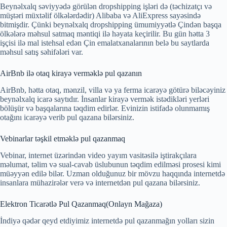
Beynəlxalq səviyyədə görülən dropshipping işləri də (təchizatçı və
müştəri müxtəlif ölkələrdədir) Alibaba və AliExpress sayəsində
bitmişdir. Çünki beynəlxalq dropshipping ümumiyyətlə Çindən başqa
ölkələrə məhsul satmaq məntiqi ilə həyata keçirilir. Bu gün hətta 3
işçisi ilə mal istehsal edən Çin emalatxanalarının belə bu saytlarda
məhsul satış səhifələri var.
AirBnb ilə otaq kirayə verməklə pul qazanın
AirBnb, hətta otaq, mənzil, villa və ya ferma icarəyə götürə biləcəyiniz
beynəlxalq icarə saytıdır. İnsanlar kirayə vermək istədikləri yerləri
bölüşür və başqalarına təqdim edirlər. Evinizin istifadə olunmamış
otağını icarəyə verib pul qazana bilərsiniz.
Vebinarlar təşkil etməklə pul qazanmaq
Vebinar, internet üzərindən video yayım vasitəsilə iştirakçılara
məlumat, təlim və sual-cavab üslubunun təqdim edilməsi prosesi kimi
müəyyən edilə bilər. Uzman olduğunuz bir mövzu haqqında internetdə
insanlara mühazirələr verə və internetdən pul qazana bilərsiniz.
Elektron Ticarətlə Pul Qazanmaq(Onlayn Mağaza)
İndiyə qədər qeyd etdiyimiz internetdə pul qazanmağın yolları sizin