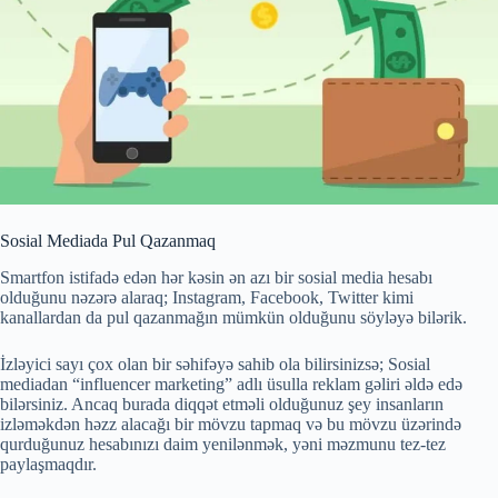
Sosial Mediada Pul Qazanmaq
Smartfon istifadə edən hər kəsin ən azı bir sosial media hesabı
olduğunu nəzərə alaraq; Instagram, Facebook, Twitter kimi
kanallardan da pul qazanmağın mümkün olduğunu söyləyə bilərik.
İzləyici sayı çox olan bir səhifəyə sahib ola bilirsinizsə; Sosial
mediadan “influencer marketing” adlı üsulla reklam gəliri əldə edə
bilərsiniz. Ancaq burada diqqət etməli olduğunuz şey insanların
izləməkdən həzz alacağı bir mövzu tapmaq və bu mövzu üzərində
qurduğunuz hesabınızı daim yenilənmək, yəni məzmunu tez-tez
paylaşmaqdır.