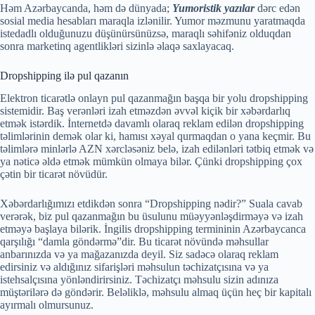
Həm Azərbaycanda, həm də dünyada;
Yumoristik yazılar
dərc edən
sosial media hesabları maraqla izlənilir. Yumor məzmunu yaratmaqda
istedadlı olduğunuzu düşünürsünüzsə, maraqlı səhifəniz olduqdan
sonra marketinq agentlikləri sizinlə əlaqə saxlayacaq.
Dropshipping ilə pul qazanın
Elektron ticarətlə onlayn pul qazanmağın başqa bir yolu dropshipping
sistemidir. Baş verənləri izah etməzdən əvvəl kiçik bir xəbərdarlıq
etmək istərdik. İnternetdə davamlı olaraq reklam edilən dropshipping
təlimlərinin demək olar ki, hamısı xəyal qurmaqdan o yana keçmir. Bu
təlimlərə minlərlə AZN xərcləsəniz belə, izah edilənləri tətbiq etmək və
ya nəticə əldə etmək mümkün olmaya bilər. Çünki dropshipping çox
çətin bir ticarət növüdür.
Xəbərdarlığımızı etdikdən sonra “Dropshipping nədir?” Suala cavab
verərək, biz pul qazanmağın bu üsulunu müəyyənləşdirməyə və izah
etməyə başlaya bilərik. İngilis dropshipping termininin Azərbaycanca
qarşılığı “damla göndərmə”dir. Bu ticarət növündə məhsullar
anbarınızda və ya mağazanızda deyil. Siz sadəcə olaraq reklam
edirsiniz və aldığınız sifarişləri məhsulun təchizatçısına və ya
istehsalçısına yönləndirirsiniz. Təchizatçı məhsulu sizin adınıza
müştərilərə də göndərir. Beləliklə, məhsulu almaq üçün heç bir kapitalı
ayırmalı olmursunuz.