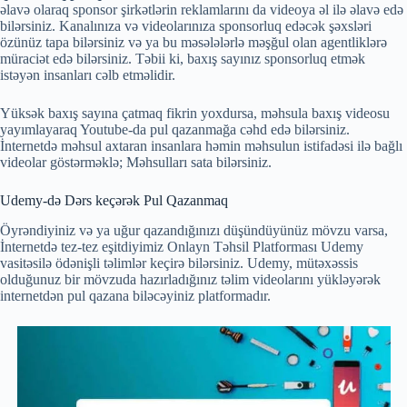
əlavə olaraq sponsor şirkətlərin reklamlarını da videoya əl ilə əlavə edə
bilərsiniz. Kanalınıza və videolarınıza sponsorluq edəcək şəxsləri
özünüz tapa bilərsiniz və ya bu məsələlərlə məşğul olan agentliklərə
müraciət edə bilərsiniz. Təbii ki, baxış sayınız sponsorluq etmək
istəyən insanları cəlb etməlidir.
Yüksək baxış sayına çatmaq fikrin yoxdursa, məhsula baxış videosu
yayımlayaraq Youtube-da pul qazanmağa cəhd edə bilərsiniz.
İnternetdə məhsul axtaran insanlara həmin məhsulun istifadəsi ilə bağlı
videolar göstərməklə; Məhsulları sata bilərsiniz.
Udemy-də Dərs keçərək Pul Qazanmaq
Öyrəndiyiniz və ya uğur qazandığınızı düşündüyünüz mövzu varsa,
İnternetdə tez-tez eşitdiyimiz Onlayn Təhsil Platforması Udemy
vasitəsilə ödənişli təlimlər keçirə bilərsiniz. Udemy, mütəxəssis
olduğunuz bir mövzuda hazırladığınız təlim videolarını yükləyərək
internetdən pul qazana biləcəyiniz platformadır.