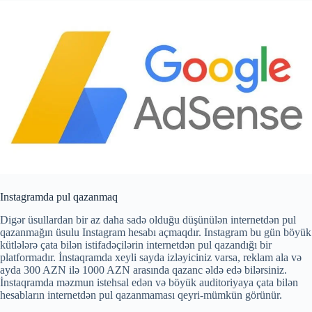
Instagramda pul qazanmaq
Digər üsullardan bir az daha sadə olduğu düşünülən internetdən pul
qazanmağın üsulu Instagram hesabı açmaqdır. Instagram bu gün böyük
kütlələrə çata bilən istifadəçilərin internetdən pul qazandığı bir
platformadır. İnstaqramda xeyli sayda izləyiciniz varsa, reklam ala və
ayda 300 AZN ilə 1000 AZN arasında qazanc əldə edə bilərsiniz.
İnstaqramda məzmun istehsal edən və böyük auditoriyaya çata bilən
hesabların internetdən pul qazanmaması qeyri-mümkün görünür.