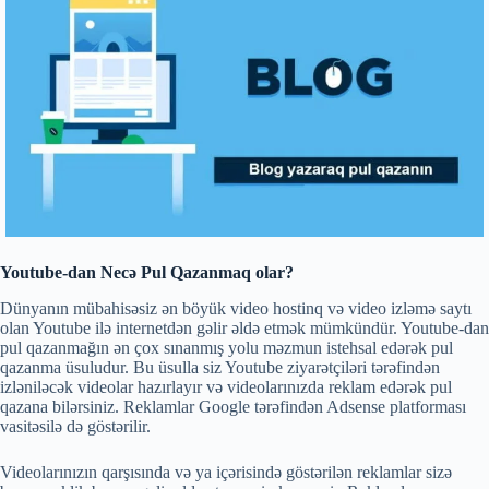
Youtube-dan Necə Pul Qazanmaq olar?
Dünyanın mübahisəsiz ən böyük video hostinq və video izləmə saytı
olan Youtube ilə internetdən gəlir əldə etmək mümkündür. Youtube-dan
pul qazanmağın ən çox sınanmış yolu məzmun istehsal edərək pul
qazanma üsuludur. Bu üsulla siz Youtube ziyarətçiləri tərəfindən
izləniləcək videolar hazırlayır və videolarınızda reklam edərək pul
qazana bilərsiniz. Reklamlar Google tərəfindən Adsense platforması
vasitəsilə də göstərilir.
Videolarınızın qarşısında və ya içərisində göstərilən reklamlar sizə