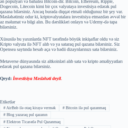
ən populyarı və bahalısı Bitcoin-dir. Bitcoin, Ethereum, Ripple,
Dogecoin, Litecoin kimi bir çox valyutaya investisiya edərək pul
qazana bilərsiniz. Ancaq burada diqqət etməli olduğunuz bir şey var.
Məsləhətimiz odur ki, kriptovalyutalara investisiya etməzdən əvvəl bir
az məlumat və bilgi alın. Bu dərslikləri onlayn və Udemy-də tapa
bilərsiniz.
Xüsusilə bu yaxınlarda NFT tərəfində böyük inkişaflar oldu və siz
Kripto valyuta ilə NFT alıb və ya sataraq pul qazana bilərsiniz. Siz
Opensea saytında hesab aça və bədii dizaynlarınızı sata bilərsiniz.
Metaverse dünyasında siz altkoinləri alıb sata və kripto əməliyyatları
edərək pul qazana bilərsiniz.
Qeyd:
İnvestisiya Məsləhəti deyil
.
Etiketlər
#
AirBnb ilə otaq kirayə vermək
#
Bitcoin ilə pul qazanmaq
#
Blog yazaraq pul qazanın
#
Elektron Ticarətlə Pul Qazanmaq