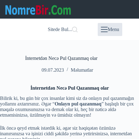
Skip
to
content
Sitede Bul...
Menu
İnternetdən Necə Pul Qazanmaq olar
09.07.2023
Məlumatlar
İnternetdən Necə Pul Qazanmaq olar
Bilirik ki, bu gün bir çox insanlar kimi siz də onlayn pul qazanmağın
yollarını axtarırsınız. Əgər “
Onlayn pul qazanmaq
” başlıqlı bir çox
məqalə oxumusunuzsa və demək olar ki, heç bir nəticə əldə
etməmisinizsə, üzülməyin və ümidsiz olmayın!
İlk öncə qeyd etmək istərdik ki, əgər siz həqiqətən özünüzə
inanırsınızsa və işinizi ciddi şəkildə yerinə yetirirsinizsə, internetdən