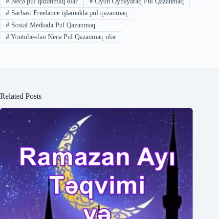
#
Necə pul qazanmaq olar
#
Oyun Oynayaraq Pul Qazanmaq
#
Sərbəst Freelance işləməklə pul qazanmaq
#
Sosial Mediada Pul Qazanmaq
#
Youtube-dan Necə Pul Qazanmaq olar
Related Posts