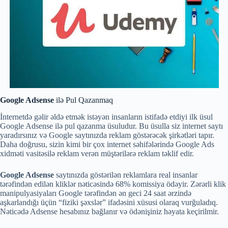
Google Adsense
ilə Pul Qazanmaq
İnternetdə gəlir əldə etmək istəyən insanların istifadə etdiyi ilk üsul
Google Adsense ilə pul qazanma üsuludur. Bu üsulla siz internet saytı
yaradırsınız və Google saytınızda reklam göstərəcək şirkətləri tapır.
Daha doğrusu, sizin kimi bir çox internet səhifələrində Google Ads
xidməti vasitəsilə reklam verən müştərilərə reklam təklif edir.
Google Adsense
saytınızda göstərilən reklamlara real insanlar
tərəfindən edilən kliklər nəticəsində 68% komissiya ödəyir. Zərərli klik
manipulyasiyaları Google tərəfindən ən geci 24 saat ərzində
aşkarlandığı üçün “fiziki şəxslər” ifadəsini xüsusi olaraq vurğuladıq.
Nəticədə Adsense hesabınız bağlanır və ödənişiniz həyata keçirilmir.