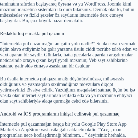
təminatını sıfırdan başlayaraq öyrənə və ya WordPress, Joomla kimi
məzmun idarəetmə sistemləri ilə qura bilərsiniz. Demək olar ki, bütün
müəssisələr və fiziki şəxslər öz saytlarını internetdə dərc etməyə
başlayırlar. Bu, çox böyük bazar deməkdir.
Redaktorluq etməklə pul qazanın
“İnternetdə pul qazanmağın ən çətin yolu nədir?” Suala cavab vermək
üçün əlavə etdiyimiz bu gəlir yaratma üsulu ciddi təcrübə tələb edən və
vaxt aparan bir səydir. Günlərlə, hətta gecələrlə aparılan araşdırmalar
nəticəsində ortaya çıxan keyfiyyətli məzmun; Veb sayt sahiblərinə
sataraq gəlir əldə etməyə əsaslanan bir üsuldur.
Bu üsulla internetdə pul qazanmağı düşünürsünüzsə, mütəxəssis
olduğunuz və yazmaqdan sıxılmadığınız mövzulara diqqət
yetirməyinizi tövsiyə edirik. Yazdığınız məqalələri satmaq üçün bu işə
vəsilə olan internet saytlarından istifadə edə və ya məzmuna ehtiyacı
olan sayt sahibləriylə əlaqə qurmağa cəhd edə bilərsiniz.
Android və İOS proqramlarını inkişaf etdirərək pul qazanmaq
İnternetdə pul qazanmağın başqa bir yolu Google Play Store App
Market və AppStore vasitəsilə gəlir əldə etməkdir. “Yaxşı, mən
proqramları necə kodlaşdırmağı bilmirəm…” deyirsiniz hərhalda.