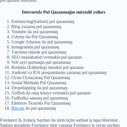
pul qazana bilərsiniz.
İnternetdə Pul Qazanmağın müxtəlif yolları
Freelancing(Sərbəst) pul qazanmaq
Blog yazaraq pul qazanmaq
Youtube ilə pul qazanmaq
Udemy-də Pul Qazanmaq
Google Adsense ilə pul qazanmaq
Instagramda pul qazanmaq
Tərcümə edərək pul qazanmaq
SEO məsləhətləri verməklə pul qazanın
Veb sayt qurmaqla pul qazanmaq
Redaktə (Editorluq) etməklə pul qazanın
Android və İOS proqramlarını yazaraq pul qazanmaq
Oyun Oynayaraq Pul Qazanmaq
Sosial Mediada Pul Qazanmaq
Dropshipping ilə pul qazanmaq
AirBnb ilə otaq kirayə verməklə pul qazanın
Fudbolka sataraq pul qazanmaq
Elektron Ticarətlə Pul Qazanmaq
Bitcoin
ilə pul qazanmaq
Freelance İş Axtarış Saytları ilə sizin üçün sərbəst iş tapa bilərsiniz .
Sadəzə googledə Freelance işlər yazaraq Freelance iş verən saytları