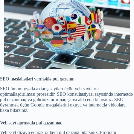
SEO məsləhətləri verməklə pul qazanın
SEO ümumiyyətlə axtarış saytları üçün veb saytların
optimallaşdırılması prosesidir. SEO konsultasiyası sayəsində internetdə
pul qazanmaq və gəlirinizi artırmaq şansı əldə edə bilərsiniz. SEO
öyrənmək üçün Google məqalələrini oxuya və internetdə videolara
baxa bilərsiniz.
Veb sayt qurmaqla pul qazanmaq
Veb sayt dizayn edərək onlayn pul qazana bilərsiniz. Proqram