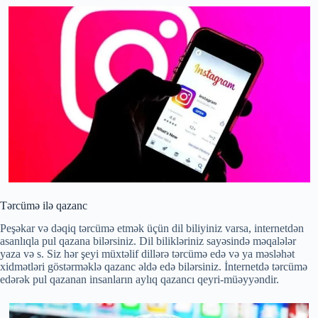
Tərcümə ilə qazanc
Peşəkar və dəqiq tərcümə etmək üçün dil biliyiniz varsa, internetdən
asanlıqla pul qazana bilərsiniz. Dil bilikləriniz sayəsində məqalələr
yaza və s. Siz hər şeyi müxtəlif dillərə tərcümə edə və ya məsləhət
xidmətləri göstərməklə qazanc əldə edə bilərsiniz. İnternetdə tərcümə
edərək pul qazanan insanların aylıq qazancı qeyri-müəyyəndir.