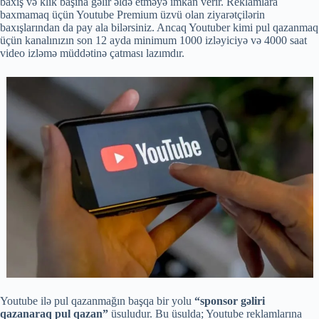
baxış və klik başına gəlir əldə etməyə imkan verir. Reklamlara
baxmamaq üçün Youtube Premium üzvü olan ziyarətçilərin
baxışlarından da pay ala bilərsiniz. Ancaq Youtuber kimi pul qazanmaq
üçün kanalınızın son 12 ayda minimum 1000 izləyiciyə və 4000 saat
video izləmə müddətinə çatması lazımdır.
Youtube ilə pul qazanmağın başqa bir yolu
“sponsor gəliri
qazanaraq pul qazan”
üsuludur. Bu üsulda; Youtube reklamlarına