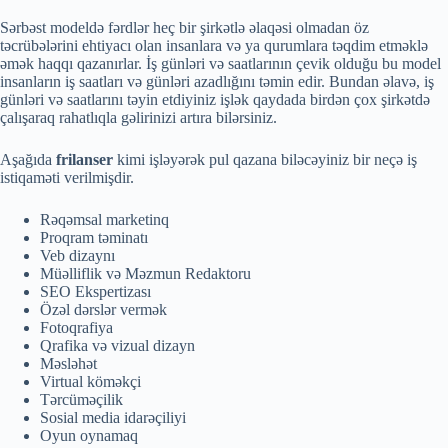
Sərbəst modeldə fərdlər heç bir şirkətlə əlaqəsi olmadan öz
təcrübələrini ehtiyacı olan insanlara və ya qurumlara təqdim etməklə
əmək haqqı qazanırlar. İş günləri və saatlarının çevik olduğu bu model
insanların iş saatları və günləri azadlığını təmin edir. Bundan əlavə, iş
günləri və saatlarını təyin etdiyiniz işlək qaydada birdən çox şirkətdə
çalışaraq rahatlıqla gəlirinizi artıra bilərsiniz.
Aşağıda
frilanser
kimi işləyərək pul qazana biləcəyiniz bir neçə iş
istiqaməti verilmişdir.
Rəqəmsal marketinq
Proqram təminatı
Veb dizaynı
Müəlliflik və Məzmun Redaktoru
SEO Ekspertizası
Özəl dərslər vermək
Fotoqrafiya
Qrafika və vizual dizayn
Məsləhət
Virtual köməkçi
Tərcüməçilik
Sosial media idarəçiliyi
Oyun oynamaq