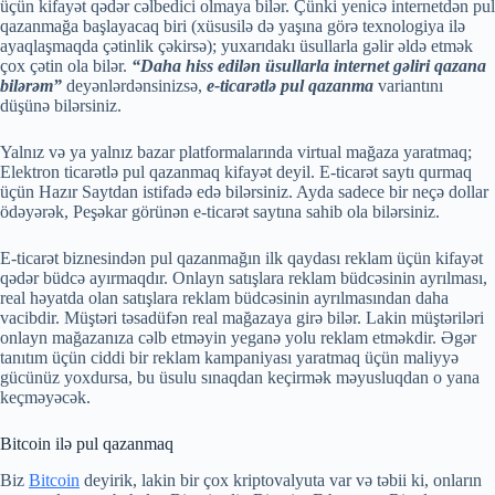
üçün kifayət qədər cəlbedici olmaya bilər. Çünki yenicə internetdən pul
qazanmağa başlayacaq biri (xüsusilə də yaşına görə texnologiya ilə
ayaqlaşmaqda çətinlik çəkirsə); yuxarıdakı üsullarla gəlir əldə etmək
çox çətin ola bilər.
“Daha hiss edilən üsullarla internet gəliri qazana
bilərəm”
deyənlərdənsinizsə,
e-ticarətlə pul qazanma
variantını
düşünə bilərsiniz.
Yalnız və ya yalnız bazar platformalarında virtual mağaza yaratmaq;
Elektron ticarətlə pul qazanmaq kifayət deyil. E-ticarət saytı qurmaq
üçün Hazır Saytdan istifadə edə bilərsiniz. Ayda sadece bir neçə dollar
ödəyərək, Peşəkar görünən e-ticarət saytına sahib ola bilərsiniz.
E-ticarət biznesindən pul qazanmağın ilk qaydası reklam üçün kifayət
qədər büdcə ayırmaqdır. Onlayn satışlara reklam büdcəsinin ayrılması,
real həyatda olan satışlara reklam büdcəsinin ayrılmasından daha
vacibdir. Müştəri təsadüfən real mağazaya girə bilər. Lakin müştəriləri
onlayn mağazanıza cəlb etməyin yeganə yolu reklam etməkdir. Əgər
tanıtım üçün ciddi bir reklam kampaniyası yaratmaq üçün maliyyə
gücünüz yoxdursa, bu üsulu sınaqdan keçirmək məyusluqdan o yana
keçməyəcək.
Bitcoin ilə pul qazanmaq
Biz
Bitcoin
deyirik, lakin bir çox kriptovalyuta var və təbii ki, onların