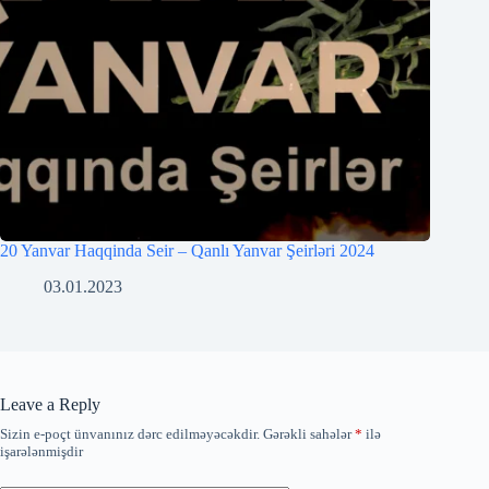
20 Yanvar Haqqinda Seir – Qanlı Yanvar Şeirləri 2024
03.01.2023
Leave a Reply
Sizin e-poçt ünvanınız dərc edilməyəcəkdir.
Gərəkli sahələr
*
ilə
işarələnmişdir