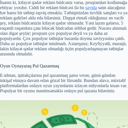
İnanın ki, kifayət qədər reklam büdcəniz varsa, proqramları kodlamağa
ehtiyac yoxdur. Ciddi bir reklam büdcəsi ilə bu
saytda
satın alacağınız
hər hansı bir tətbiqi təşviq etməklə; Tətbiqinizdən üzvlük satışları və ya
reklam gəlirləri əldə edə bilərsiniz. Diqqət etməli olduğunuz ən vacib
şey, reklam büdcənizin kifayət qədər olmasıdır. Yəni lazım gələrsə, 5
rəqəmli rəqəmlərə çata biləcək büdcədən söhbət gedir. Nəzərə alınmalı
olan digər şeylər; proqram çox populyar deyil və ya daha az
populyardır. Çox populyar tətbiqlər bazarda doyma səviyyəsinə çatdı.
Daha az populyar tətbiqlər tutulmadı. Axtarışınız; Keyfiyyətli, maraqlı,
lakin kifayət qədər reklam olmadığı üçün populyarlaşmayan tətbiqlər
arasında olmalıdır.
Oyun Oynayaraq Pul Qazanmaq
E-idman, iştirakçılarına pul qazanmaq şansı verən, günü-gündən
inkişaf etməyə davam edən gözəl bir fürsətdir. Bundan əlavə, müxtəlif
platformalardan onlayn oyun yayımlarını izləyən milyonlarla insan var.
Populyar bir oyunu mənimsəməklə onlayn pul qazana bilərsiniz.